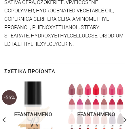
SATIVA CERA, OZOKERITE, VP/EICOSENE
COPOLYMER, HYDROGENATED VEGETABLE OIL,
COPERNICA CERIFERA CERA, AMINOMETHYL
PROPANOL, PHENOXYETHANOL, STEARYL
STEARATE, HYDROXYETHYLCELLULOSE, DISODIUM
EDTA,ETHYLHEXYLGLYCERIN.
ΣΧΕΤΙΚΆ ΠΡΟΪΌΝΤΑ
-56%
ΕΞΑΝΤΛΗΜΈΝΟ
ΕΞΑΝΤΛΗΜΈΝΟ