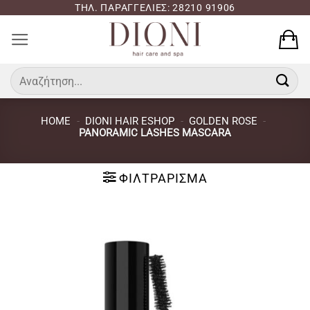
Μετάβαση
ΤΗΛ. ΠΑΡΑΓΓΕΛΙΕΣ: 28210 91906
στο
περιεχόμενο
Αναζήτηση
για:
HOME
-
DIONI HAIR ESHOP
-
GOLDEN ROSE
-
PANORAMIC LASHES MASCARA
ΦΙΛΤΡΆΡΙΣΜΑ