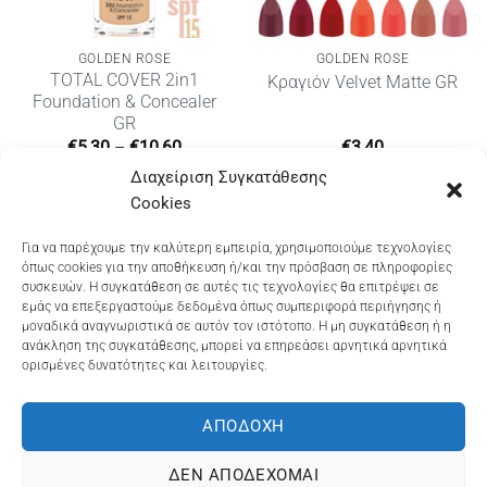
GOLDEN ROSE
GOLDEN ROSE
TOTAL COVER 2in1
Κραγιόν Velvet Matte GR
Foundation & Concealer
GR
Price
€
5,30
–
€
10,60
€
3,40
range:
Διαχείριση Συγκατάθεσης
€5,30
through
Cookies
€10,60
Dioni Hair Care
, Ζυμβρακάκηδων 33
, τηλ 28210
Για να παρέχουμε την καλύτερη εμπειρία, χρησιμοποιούμε τεχνολογίες
όπως cookies για την αποθήκευση ή/και την πρόσβαση σε πληροφορίες
91906
συσκευών. Η συγκατάθεση σε αυτές τις τεχνολογίες θα επιτρέψει σε
εμάς να επεξεργαστούμε δεδομένα όπως συμπεριφορά περιήγησης ή
Dioni Hair Spa
, Κ. Σφακιανάκη 5
, τηλ 28210 94712
μοναδικά αναγνωριστικά σε αυτόν τον ιστότοπο. Η μη συγκατάθεση ή η
ανάκληση της συγκατάθεσης, μπορεί να επηρεάσει αρνητικά αρνητικά
ορισμένες δυνατότητες και λειτουργίες.
Visa
MasterCard
Cash
Bank
Google
On
Transfer
Wallet
ΑΠΟΔΟΧΉ
ΤΡΟΠΟΙ ΠΛΗΡΩΜΗΣ
ΠΟΛΙΤΙΚΉ ΕΠΙΣΤΡΟΦΏΝ
Delivery
ΠΟΛΙΤΙΚΉ ΑΠΟΡΡΉΤΟΥ – COOKIES (ΕΕ)
ΔΕΝ ΑΠΟΔΈΧΟΜΑΙ