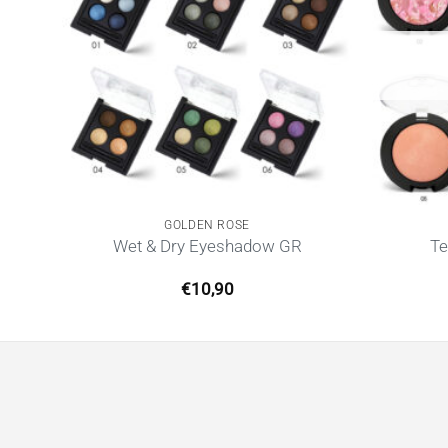
GOLDEN ROSE
 GR
Wet & Dry Eyeshadow GR
Te
€
10,90