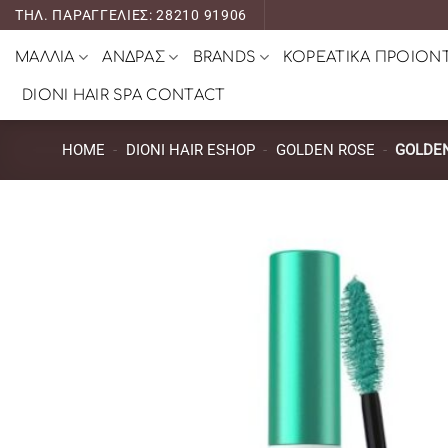
Μετάβαση
ΤΗΛ. ΠΑΡΑΓΓΕΛΙΕΣ: 28210 91906
στο
ΜΑΛΛΙΑ
ΑΝΔΡΑΣ
BRANDS
ΚΟΡΕΑΤΙΚΑ ΠΡΟΙΟΝ
περιεχόμενο
DIONI HAIR SPA CONTACT
HOME
-
DIONI HAIR ESHOP
-
GOLDEN ROSE
-
GOLDE