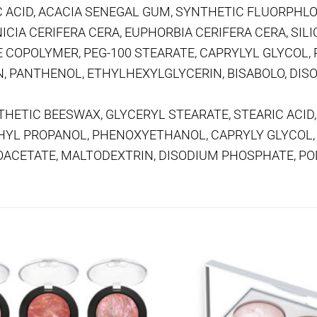
IC ACID, ACACIA SENEGAL GUM, SYNTHETIC FLUORPHLO
CIA CERIFERA CERA, EUPHORBIA CERIFERA CERA, SIL
COPOLYMER, PEG-100 STEARATE, CAPRYLYL GLYCOL,
ANTHENOL, ETHYLHEXYLGLYCERIN, BISABOLO, DISODIUM 
THETIC BEESWAX, GLYCERYL STEARATE, STEARIC ACID,
YL PROPANOL, PHENOXYETHANOL, CAPRYLY GLYCOL, 
CETATE, MALTODEXTRIN, DISODIUM PHOSPHATE, POLY