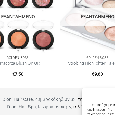
ΕΞΑΝΤΛΗΜΈΝΟ
ΕΞΑΝΤΛΗΜΈΝΟ
GOLDEN ROSE
GOLDEN ROSE
rracotta Blush On GR
Strobing Highlighter Pal
€
7,50
€
9,80
Dioni Hair Care
, Ζυμβρακάκηδων 33
, τηλ 28210 91906
Για να παρέχουμε τ
Dioni Hair Spa
, Κ. Σφακιανάκη 5
, τηλ 28210 94712
αποθήκευση ή/και 
τεχνολογίες θα επ