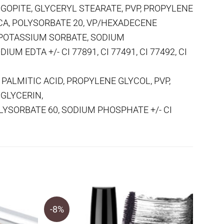
GOPITE, GLYCERYL STEARATE, PVP, PROPYLENE
ICA, POLYSORBATE 20, VP/HEXADECENE
 POTASSIUM SORBATE, SODIUM
EDTA +/- CI 77891, CI 77491, CI 77492, CI
 PALMITIC ACID, PROPYLENE GLYCOL, PVP,
GLYCERIN,
SORBATE 60, SODIUM PHOSPHATE +/- CI
-8%