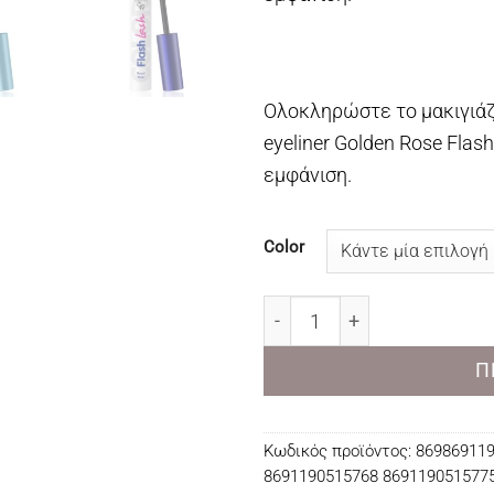
Ολοκληρώστε το μακιγιάζ
eyeliner Golden Rose Flash
εμφάνιση.
Color
Golden Rose Flash Colore
Π
Κωδικός προϊόντος:
869869119
8691190515768 869119051577