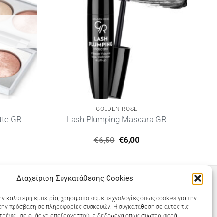
GOLDEN ROSE
ette GR
Lash Plumping Mascara GR
Original
Η
€
6,50
€
6,00
price
τρέχουσα
was:
τιμή
€6,50.
είναι:
€6,00.
Διαχείριση Συγκατάθεσης Cookies
ην καλύτερη εμπειρία, χρησιμοποιούμε τεχνολογίες όπως cookies για την
την πρόσβαση σε πληροφορίες συσκευών. Η συγκατάθεση σε αυτές τις
ιτρέψει σε εμάς να επεξεργαστούμε δεδομένα όπως συμπεριφορά