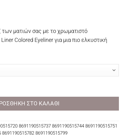
 των ματιών σας με το χρωματιστό
 Liner Colored Eyeliner για μια πιο ελκυστική
d Mascara ποσότητα
ΡΟΣΘΉΚΗ ΣΤΟ ΚΑΛΆΘΙ
0515720 8691190515737 8691190515744 8691190515751
5 8691190515782 8691190515799