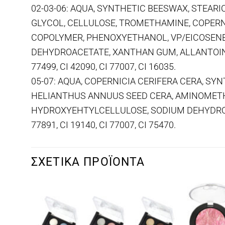
02-03-06: AQUA, SYNTHETIC BEESWAX, STEAR
GLYCOL, CELLULOSE, TROMETHAMINE, COPERNI
COPOLYMER, PHENOXYETHANOL, VP/EICOSENE 
DEHYDROACETATE, XANTHAN GUM, ALLANTOIN, P
77499, CI 42090, CI 77007, CI 16035.
05-07: AQUA, COPERNICIA CERIFERA CERA, SYN
HELIANTHUS ANNUUS SEED CERA, AMINOMETH
HYDROXYEHTYLCELLULOSE, SODIUM DEHYDROA
77891, CI 19140, CI 77007, CI 75470.
ΣΧΕΤΙΚΆ ΠΡΟΪΌΝΤΑ