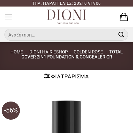
Μετάβαση
ΤΗΛ. ΠΑΡΑΓΓΕΛΙΕΣ: 28210 91906
στο
περιεχόμενο
Αναζήτηση
για:
HOME
-
DIONI HAIR ESHOP
-
GOLDEN ROSE
-
TOTAL
COVER 2IN1 FOUNDATION & CONCEALER GR
ΦΙΛΤΡΆΡΙΣΜΑ
-56%