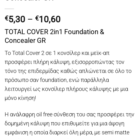
Price
5,30
–
10,60
€
€
range:
TOTAL COVER 2in1 Foundation &
€5,30
Concealer GR
through
€10,60
Το Total Cover 2 σε 1 κονσίλερ και μεϊκ-απ
προσφέρει πλήρη κάλυψη, εξισορροπώντας τον
τόνο της επιδερμίδας καθώς απλώνεται σε όλο το
πρόσωπο σαν foundation, ενώ παράλληλα
λειτουργεί ως κονσίλερ πλήρους κάλυψης με μια
μόνο κίνηση!
Η ανάλαφρη oil free σύνθεση του σας προσφέρει την
δομημένη κάλυψη που επιθυμείτε για μια άψογη
εμφάνιση η οποία διαρκεί όλη μέρα, με semi matte