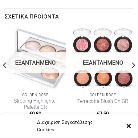
ΣΧΕΤΙΚΆ ΠΡΟΪΌΝΤΑ
ΕΞΑΝΤΛΗΜΈΝΟ
ΕΞΑΝΤΛΗΜΈΝΟ
GOLDEN ROSE
GOLDEN ROSE
Strobing Highlighter
Terracotta Blush On GR
Palette GR
€
9,80
€
7,50
Διαχείριση Συγκατάθεσης
Cookies