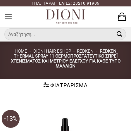
Μετάβαση
ΤΗΛ. ΠΑΡΑΓΓΕΛΙΕΣ: 28210 91906
στο
περιεχόμενο
Αναζήτηση
για:
HOME
-
DIONI HAIR ESHOP
-
REDKEN
-
REDKEN
THERMAL SPRAY 11 ΘΕΡΜΟΠΡΟΣΤΑΤΕΥΤΙΚΌ ΣΠΡΈΙ
ΧΤΕΝΊΣΜΑΤΟΣ ΚΑΙ ΜΈΤΡΙΟΥ ΕΛΈΓΧΟΥ ΓΙΑ ΚΆΘΕ ΤΎΠΟ
ΜΑΛΛΙΏΝ
ΦΙΛΤΡΆΡΙΣΜΑ
-13%