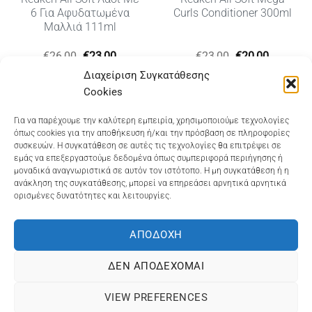
6 Για Αφυδατωμένα
Curls Conditioner 300ml
Μαλλιά 111ml
Original
Η
Original
Η
€
26,00
€
23,00
€
23,00
€
20,00
υσα
price
τρέχουσα
price
τρέχουσ
Διαχείριση Συγκατάθεσης
was:
τιμή
was:
τιμή
€26,00.
είναι:
€23,00.
είναι:
Cookies
€23,00.
€20,00.
Dioni Hair Care
, Ζυμβρακάκηδων 33
, τηλ 28210
Για να παρέχουμε την καλύτερη εμπειρία, χρησιμοποιούμε τεχνολογίες
όπως cookies για την αποθήκευση ή/και την πρόσβαση σε πληροφορίες
91906
συσκευών. Η συγκατάθεση σε αυτές τις τεχνολογίες θα επιτρέψει σε
εμάς να επεξεργαστούμε δεδομένα όπως συμπεριφορά περιήγησης ή
Dioni Hair Spa
, Κ. Σφακιανάκη 5
, τηλ 28210 94712
μοναδικά αναγνωριστικά σε αυτόν τον ιστότοπο. Η μη συγκατάθεση ή η
ανάκληση της συγκατάθεσης, μπορεί να επηρεάσει αρνητικά αρνητικά
ορισμένες δυνατότητες και λειτουργίες.
Visa
MasterCard
Cash
Bank
Google
On
Transfer
Wallet
ΑΠΟΔΟΧΉ
ΤΡΟΠΟΙ ΠΛΗΡΩΜΗΣ
ΠΟΛΙΤΙΚΉ ΕΠΙΣΤΡΟΦΏΝ
Delivery
ΠΟΛΙΤΙΚΉ ΑΠΟΡΡΉΤΟΥ – COOKIES (ΕΕ)
ΔΕΝ ΑΠΟΔΈΧΟΜΑΙ
ΓΕΜΗ: 073757158000 - ΑΦΜ: 067139225 ΔΟΥ:ΧΑΝΙΩΝ
VIEW PREFERENCES
©2025
ΔΙΩΝΗ
. Powered by
OCS
eShop Development