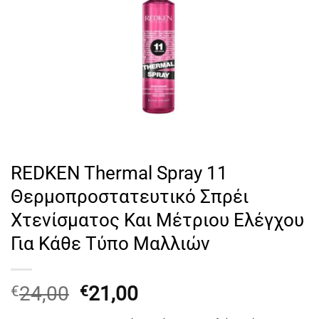
REDKEN Thermal Spray 11
Θερμοπροστατευτικό Σπρέι
Χτενίσματος Και Μέτριου Ελέγχου
Για Κάθε Τύπο Μαλλιών
Original
Η
24,00
21,00
€
€
price
τρέχουσα