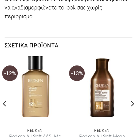
να αναδιαμορφώνετε το look σας χωρίς
περιορισμό.
ΣΧΕΤΙΚΆ ΠΡΟΪΌΝΤΑ
-12%
-13%
REDKEN
REDKEN
Redken All Soft Λάδι Με
Redken All Soft Mega