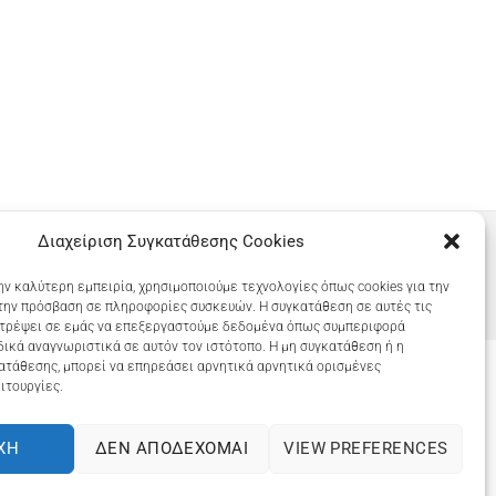
Διαχείριση Συγκατάθεσης Cookies
ην καλύτερη εμπειρία, χρησιμοποιούμε τεχνολογίες όπως cookies για την
την πρόσβαση σε πληροφορίες συσκευών. Η συγκατάθεση σε αυτές τις
ιτρέψει σε εμάς να επεξεργαστούμε δεδομένα όπως συμπεριφορά
ικά αναγνωριστικά σε αυτόν τον ιστότοπο. Η μη συγκατάθεση ή η
ατάθεσης, μπορεί να επηρεάσει αρνητικά αρνητικά ορισμένες
ιτουργίες.
COOKIES (ΕΕ)
ΧΉ
ΔΕΝ ΑΠΟΔΈΧΟΜΑΙ
VIEW PREFERENCES