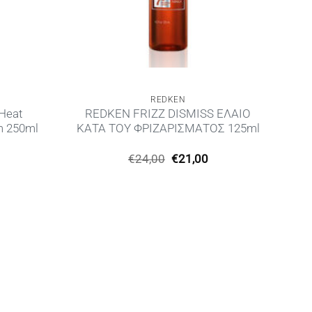
REDKEN
Heat
REDKEN FRIZZ DISMISS ΕΛΑΙΟ
m 250ml
ΚΑΤΑ ΤΟΥ ΦΡΙΖΑΡΙΣΜΑΤΟΣ 125ml
Η
Original
Η
€
24,00
€
21,00
ρέχουσα
price
τρέχουσα
ιμή
was:
τιμή
ίναι:
€24,00.
είναι:
26,00.
€21,00.