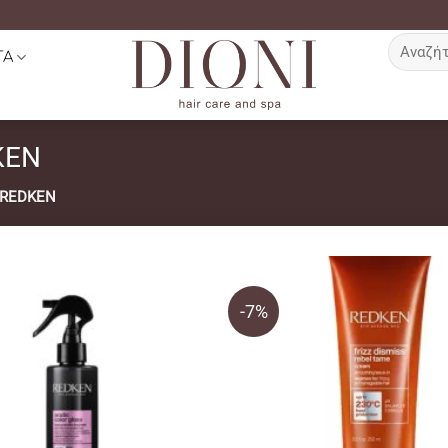
Αναζήτη
ΤΑ
για:
KEN
 REDKEN
-7%