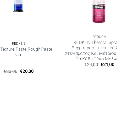
REDKEN
REDKEN Thermal Spra
REDKEN
Θερμοπροστατευτικό 
Texture Paste Rough Paste
Χτενίσματος Και Μέτριου
75ml
Για Κάθε Τύπο Μαλλ
Original
€
24,00
€
21,00
price
τ
Original
Η
€
23,00
€
20,00
was:
τ
price
τρέχουσα
€24,00.
ε
was:
τιμή
€
€23,00.
είναι:
€20,00.