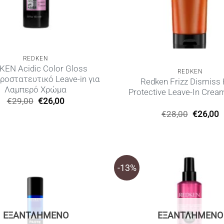
REDKEN
KEN Acidic Color Gloss
REDKEN
ροστατευτικό Leave-in για
Redken Frizz Dismiss 
Λαμπερό Χρώμα
Protective Leave-In Crea
Original
Η
€
29,00
€
26,00
price
τρέχουσα
Original
€
28,00
€
26,00
was:
τιμή
price
τ
€29,00.
είναι:
was:
τ
€26,00.
€28,00.
ε
€
-13%
ΕΞΑΝΤΛΗΜΈΝΟ
ΕΞΑΝΤΛΗΜΈΝΟ