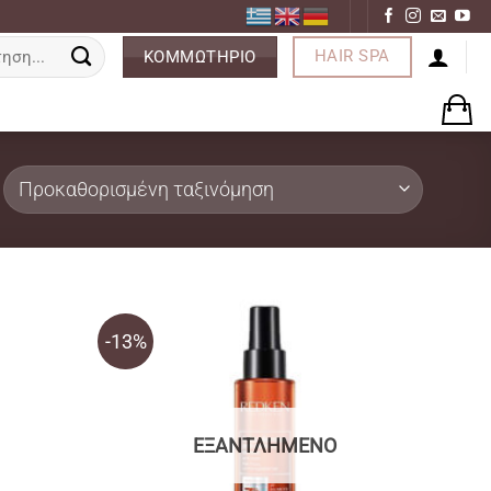
ση
HAIR SPA
ΚΟΜΜΩΤΗΡΙΟ
-13%
ΕΞΑΝΤΛΗΜΈΝΟ