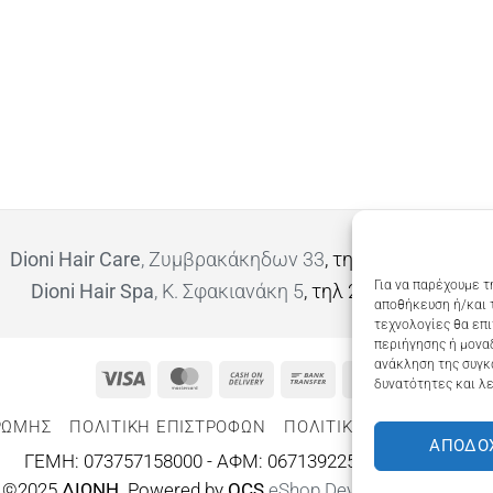
Dioni Hair Care
, Ζυμβρακάκηδων 33
, τηλ 28210 91906
Για να παρέχουμε τ
Dioni Hair Spa
, Κ. Σφακιανάκη 5
, τηλ 28210 94712
αποθήκευση ή/και 
τεχνολογίες θα επ
περιήγησης ή μοναδ
ανάκληση της συγκ
Visa
MasterCard
Cash
Bank
Google
δυνατότητες και λε
On
Transfer
Wallet
ΡΩΜΗΣ
ΠΟΛΙΤΙΚΉ ΕΠΙΣΤΡΟΦΏΝ
ΠΟΛΙΤΙΚΉ ΑΠΟΡΡΉΤΟΥ – 
Delivery
ΑΠΟΔΟ
ΓΕΜΗ: 073757158000 - ΑΦΜ: 067139225 ΔΟΥ:ΧΑΝΙΩΝ
©2025
ΔΙΩΝΗ
. Powered by
OCS
eShop Development
Engine