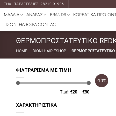
Μετάβαση
ΤΗΛ. ΠΑΡΑΓΓΕΛΙΕΣ: 28210 91906
στο
ΜΑΛΛΙΑ
ΑΝΔΡΑΣ
BRANDS
ΚΟΡΕΑΤΙΚΑ ΠΡΟΙΟΝ
περιεχόμενο
DIONI HAIR SPA CONTACT
ΘΕΡΜΟΠΡΟΣΤΑΤΕΥΤΙΚΟ RED
HOME
-
DIONI HAIR ESHOP
-
ΘΕΡΜΟΠΡΟΣΤΑΤΕΥΤΙΚΟ
ΦΙΛΤΡΆΡΙΣΜΑ ΜΕ ΤΙΜΉ
-10%
Ελάχιστη
Μέγιστη
Τιμή:
€20
—
€30
τιμή
τιμή
ΧΑΡΑΚΤΗΡΙΣΤΙΚΑ