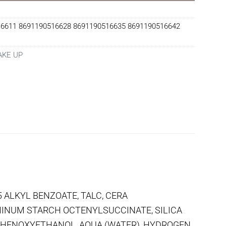
6611 8691190516628 8691190516635 8691190516642
KE UP
 ALKYL BENZOATE, TALC, CERA
MINUM STARCH OCTENYLSUCCINATE, SILICA
 PHENOXYETHANOL, AQUA (WATER), HYDROGEN