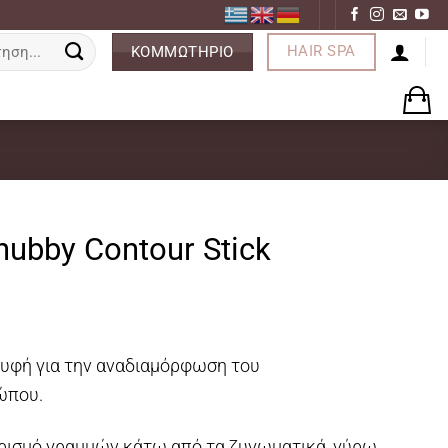
ση
HAIR SPA
ΚΟΜΜΩΤΗΡΙΟ
hubby Contour Stick
 υφή για την αναδιαμόρφωση του
ώπου.
θορισμό γραμμών κάτω από τα ζυγωματικά, γύρω