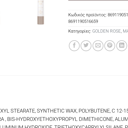
Κωδικός προϊόντος:
869119051
8691190516659
Κατηγορίες:
GOLDEN ROSE
,
MA
XYL STEARATE, SYNTHETIC WAX, POLYBUTENE, C 12-15
RA , BIS-HYDROXYETHOXYPROPYL DIMETHICONE, ALU
 ALUMINUM HYDROXIDE, TRIETHOXYCAPRYLYLSILANE,