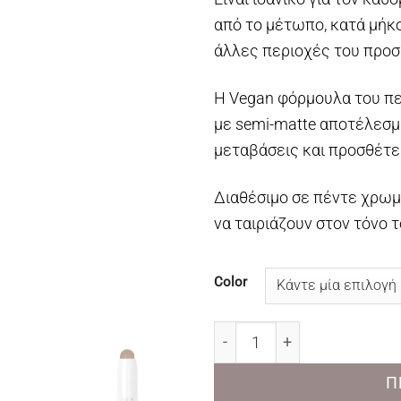
από το μέτωπο, κατά μήκο
άλλες περιοχές του προ
Η Vegan φόρμουλα του πε
με semi-matte αποτέλεσμ
μεταβάσεις και προσθέτε
Διαθέσιμο σε πέντε χρωμ
να ταιριάζουν στον τόνο 
Color
Golden Rose Chubby Conto
Π