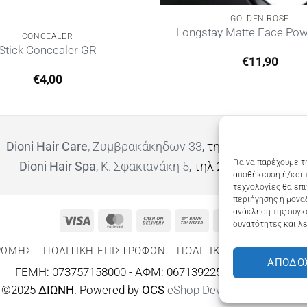
GOLDEN ROSE
Longstay Matte Face Po
CONCEALER
Stick Concealer GR
€
11,90
€
4,00
Dioni Hair Care
, Ζυμβρακάκηδων 33
, τηλ 28210 91906
Για να παρέχουμε τ
Dioni Hair Spa
, Κ. Σφακιανάκη 5
, τηλ 28210 94712
αποθήκευση ή/και 
τεχνολογίες θα επ
περιήγησης ή μοναδ
ανάκληση της συγκ
Visa
MasterCard
Cash
Bank
Google
δυνατότητες και λε
On
Transfer
Wallet
ΡΩΜΗΣ
ΠΟΛΙΤΙΚΉ ΕΠΙΣΤΡΟΦΏΝ
ΠΟΛΙΤΙΚΉ ΑΠΟΡΡΉΤΟΥ – 
Delivery
ΑΠΟΔΟ
ΓΕΜΗ: 073757158000 - ΑΦΜ: 067139225 ΔΟΥ:ΧΑΝΙΩΝ
©2025
ΔΙΩΝΗ
. Powered by
OCS
eShop Development
Engine