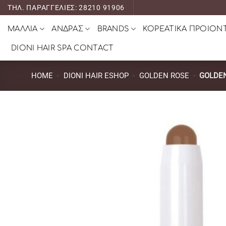
Μετάβαση
ΤΗΛ. ΠΑΡΑΓΓΕΛΙΕΣ: 28210 91906
στο
ΜΑΛΛΙΑ
ΑΝΔΡΑΣ
BRANDS
ΚΟΡΕΑΤΙΚΑ ΠΡΟΙΟΝ
περιεχόμενο
DIONI HAIR SPA CONTACT
HOME
-
DIONI HAIR ESHOP
-
GOLDEN ROSE
-
GOLDEN