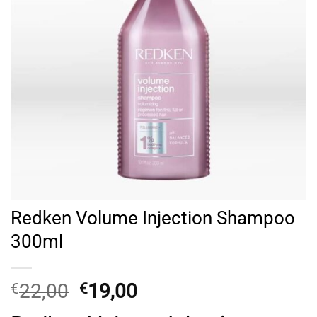
Redken Volume Injection Shampoo
300ml
Original
Η
22,00
19,00
€
€
price
τρέχουσα