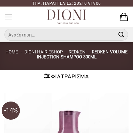
Μετάβαση
ΤΗΛ. ΠΑΡΑΓΓΕΛΙΕΣ: 28210 91906
στο
περιεχόμενο
Αναζήτηση
για:
HOME
-
DIONI HAIR ESHOP
-
REDKEN
-
REDKEN VOLUME
INJECTION SHAMPOO 300ML
ΦΙΛΤΡΆΡΙΣΜΑ
-14%