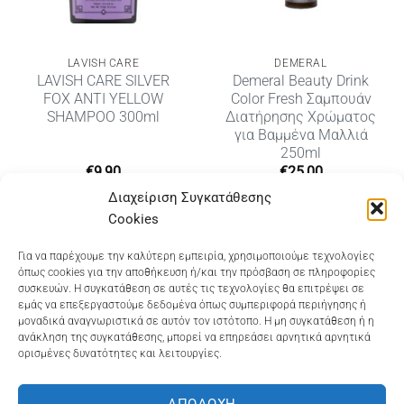
LAVISH CARE
DEMERAL
LAVISH CARE SILVER
Demeral Beauty Drink
FOX ANTI YELLOW
Color Fresh Σαμπουάν
SHAMPOO 300ml
Διατήρησης Χρώματος
για Βαμμένα Μαλλιά
250ml
υσα
€
9,90
€
25,00
Διαχείριση Συγκατάθεσης
Cookies
Dioni Hair Care
, Ζυμβρακάκηδων 33
, τηλ 28210
Για να παρέχουμε την καλύτερη εμπειρία, χρησιμοποιούμε τεχνολογίες
όπως cookies για την αποθήκευση ή/και την πρόσβαση σε πληροφορίες
91906
συσκευών. Η συγκατάθεση σε αυτές τις τεχνολογίες θα επιτρέψει σε
εμάς να επεξεργαστούμε δεδομένα όπως συμπεριφορά περιήγησης ή
Dioni Hair Spa
, Κ. Σφακιανάκη 5
, τηλ 28210 94712
μοναδικά αναγνωριστικά σε αυτόν τον ιστότοπο. Η μη συγκατάθεση ή η
ανάκληση της συγκατάθεσης, μπορεί να επηρεάσει αρνητικά αρνητικά
ορισμένες δυνατότητες και λειτουργίες.
Visa
MasterCard
Cash
Bank
Google
On
Transfer
Wallet