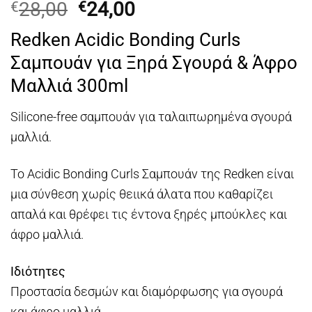
Original
Η
28,00
24,00
€
€
price
τρέχουσα
Redken Acidic Bonding Curls
was:
τιμή
Σαμπουάν για Ξηρά Σγουρά & Άφρο
€28,00.
είναι:
€24,00.
Μαλλιά 300ml
Silicone-free σαμπουάν για ταλαιπωρημένα σγουρά
μαλλιά.
Το Acidic Bonding Curls Σαμπουάν της Redken είναι
μια σύνθεση χωρίς θειικά άλατα που καθαρίζει
απαλά και θρέφει τις έντονα ξηρές μπούκλες και
άφρο μαλλιά.
Ιδιότητες
Προστασία δεσμών και διαμόρφωσης για σγουρά
και άφρο μαλλιά.