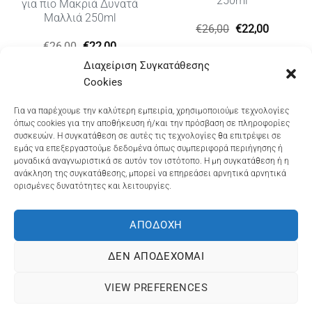
250ml
για πιο Μακριά Δυνατά
Μαλλιά 250ml
Original
Η
€
26,00
€
22,00
price
τρέχουσ
Original
Η
€
26,00
€
22,00
was:
τιμή
price
τρέχουσα
€26,00.
είναι:
Διαχείριση Συγκατάθεσης
was:
τιμή
€22,00.
€26,00.
είναι:
Cookies
€22,00.
Dioni Hair Care
, Ζυμβρακάκηδων 33
, τηλ 28210
Για να παρέχουμε την καλύτερη εμπειρία, χρησιμοποιούμε τεχνολογίες
όπως cookies για την αποθήκευση ή/και την πρόσβαση σε πληροφορίες
91906
συσκευών. Η συγκατάθεση σε αυτές τις τεχνολογίες θα επιτρέψει σε
εμάς να επεξεργαστούμε δεδομένα όπως συμπεριφορά περιήγησης ή
Dioni Hair Spa
, Κ. Σφακιανάκη 5
, τηλ 28210 94712
μοναδικά αναγνωριστικά σε αυτόν τον ιστότοπο. Η μη συγκατάθεση ή η
ανάκληση της συγκατάθεσης, μπορεί να επηρεάσει αρνητικά αρνητικά
ορισμένες δυνατότητες και λειτουργίες.
Visa
MasterCard
Cash
Bank
Google
On
Transfer
Wallet
ΑΠΟΔΟΧΉ
ΤΡΟΠΟΙ ΠΛΗΡΩΜΗΣ
ΠΟΛΙΤΙΚΉ ΕΠΙΣΤΡΟΦΏΝ
Delivery
ΠΟΛΙΤΙΚΉ ΑΠΟΡΡΉΤΟΥ – COOKIES (ΕΕ)
ΔΕΝ ΑΠΟΔΈΧΟΜΑΙ
ΓΕΜΗ: 073757158000 - ΑΦΜ: 067139225 ΔΟΥ:ΧΑΝΙΩΝ
VIEW PREFERENCES
©2025
ΔΙΩΝΗ
. Powered by
OCS
eShop Development
Engine