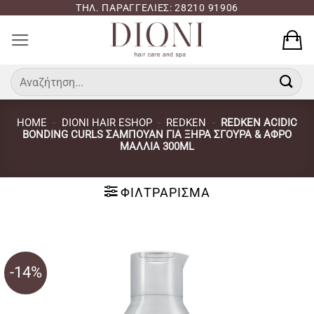
Μετάβαση
ΤΗΛ. ΠΑΡΑΓΓΕΛΙΕΣ: 28210 91906
στο
περιεχόμενο
Αναζήτηση
για:
HOME
-
DIONI HAIR ESHOP
-
REDKEN
-
REDKEN ACIDIC
BONDING CURLS ΣΑΜΠΟΥΆΝ ΓΙΑ ΞΗΡΆ ΣΓΟΥΡΆ & ΆΦΡΟ
ΜΑΛΛΙΆ 300ML
ΦΙΛΤΡΆΡΙΣΜΑ
-14%