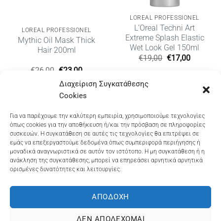
LOREAL PROFESSIONEL
L’Oreal Techni Art
LOREAL PROFESSIONEL
Extreme Splash Elastic
Mythic Oil Mask Thick
Wet Look Gel 150ml
Hair 200ml
Original
Η
€
19,00
€
17,00
price
τρέχουσ
Original
Η
€
26,00
€
23,00
was:
τιμή
υσα
price
τρέχουσα
€19,00.
είναι:
Διαχείριση Συγκατάθεσης
was:
τιμή
€17,00.
€26,00.
είναι:
Cookies
€23,00.
Dioni Hair Care
, Ζυμβρακάκηδων 33
, τηλ 28210
Για να παρέχουμε την καλύτερη εμπειρία, χρησιμοποιούμε τεχνολογίες
όπως cookies για την αποθήκευση ή/και την πρόσβαση σε πληροφορίες
91906
συσκευών. Η συγκατάθεση σε αυτές τις τεχνολογίες θα επιτρέψει σε
εμάς να επεξεργαστούμε δεδομένα όπως συμπεριφορά περιήγησης ή
Dioni Hair Spa
, Κ. Σφακιανάκη 5
, τηλ 28210 94712
μοναδικά αναγνωριστικά σε αυτόν τον ιστότοπο. Η μη συγκατάθεση ή η
ανάκληση της συγκατάθεσης, μπορεί να επηρεάσει αρνητικά αρνητικά
ορισμένες δυνατότητες και λειτουργίες.
Visa
MasterCard
Cash
Bank
Google
On
Transfer
Wallet
ΑΠΟΔΟΧΉ
ΤΡΟΠΟΙ ΠΛΗΡΩΜΗΣ
ΠΟΛΙΤΙΚΉ ΕΠΙΣΤΡΟΦΏΝ
Delivery
ΠΟΛΙΤΙΚΉ ΑΠΟΡΡΉΤΟΥ – COOKIES (ΕΕ)
ΔΕΝ ΑΠΟΔΈΧΟΜΑΙ