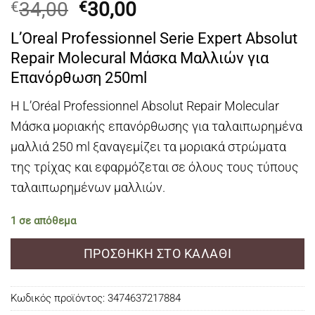
Original
Η
34,00
30,00
€
€
price
τρέχουσα
L’Oreal Professionnel Serie Expert Absolut
was:
τιμή
Repair Molecural Μάσκα Μαλλιών για
€34,00.
είναι:
Επανόρθωση 250ml
€30,00.
Η L’Oréal Professionnel Absolut Repair Molecular
Μάσκα μοριακής επανόρθωσης για ταλαιπωρημένα
μαλλιά 250 ml ξαναγεμίζει τα μοριακά στρώματα
της τρίχας και εφαρμόζεται σε όλους τους τύπους
ταλαιπωρημένων μαλλιών.
1 σε απόθεμα
ΠΡΟΣΘΉΚΗ ΣΤΟ ΚΑΛΆΘΙ
Κωδικός προϊόντος:
3474637217884