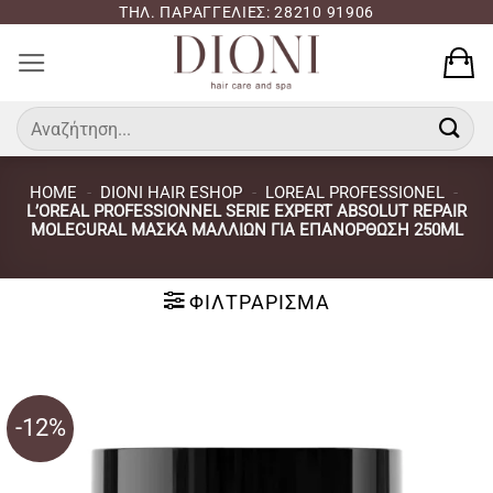
Μετάβαση
ΤΗΛ. ΠΑΡΑΓΓΕΛΙΕΣ: 28210 91906
στο
περιεχόμενο
Αναζήτηση
για:
HOME
-
DIONI HAIR ESHOP
-
LOREAL PROFESSIONEL
-
L’OREAL PROFESSIONNEL SERIE EXPERT ABSOLUT REPAIR
MOLECURAL ΜΆΣΚΑ ΜΑΛΛΙΏΝ ΓΙΑ ΕΠΑΝΌΡΘΩΣΗ 250ML
ΦΙΛΤΡΆΡΙΣΜΑ
-12%