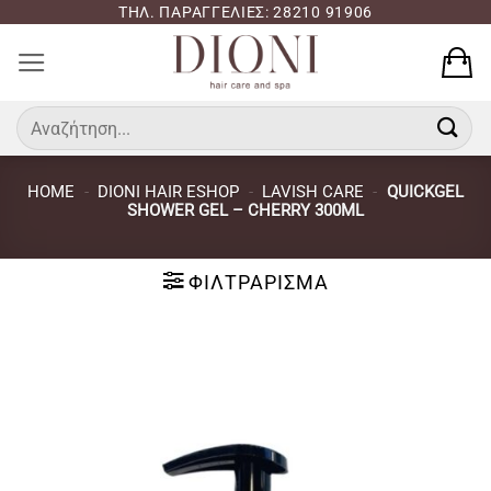
Μετάβαση
ΤΗΛ. ΠΑΡΑΓΓΕΛΙΕΣ: 28210 91906
στο
περιεχόμενο
Αναζήτηση
για:
HOME
-
DIONI HAIR ESHOP
-
LAVISH CARE
-
QUICKGEL
SHOWER GEL – CHERRY 300ML
ΦΙΛΤΡΆΡΙΣΜΑ