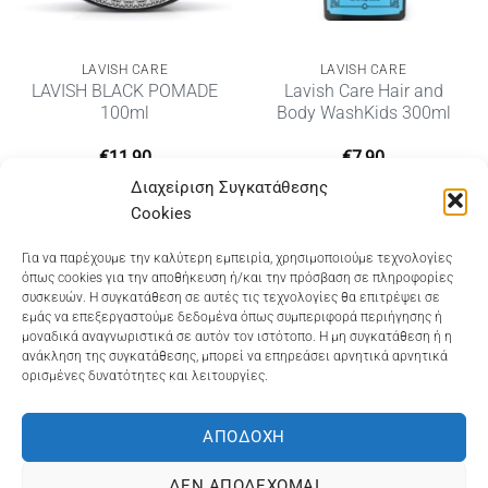
LAVISH CARE
LAVISH CARE
LAVISH BLACK POMADE
Lavish Care Hair and
100ml
Body WashKids 300ml
€
11,90
€
7,90
Διαχείριση Συγκατάθεσης
Cookies
Dioni Hair Care
, Ζυμβρακάκηδων 33
, τηλ 28210
Για να παρέχουμε την καλύτερη εμπειρία, χρησιμοποιούμε τεχνολογίες
όπως cookies για την αποθήκευση ή/και την πρόσβαση σε πληροφορίες
91906
συσκευών. Η συγκατάθεση σε αυτές τις τεχνολογίες θα επιτρέψει σε
εμάς να επεξεργαστούμε δεδομένα όπως συμπεριφορά περιήγησης ή
Dioni Hair Spa
, Κ. Σφακιανάκη 5
, τηλ 28210 94712
μοναδικά αναγνωριστικά σε αυτόν τον ιστότοπο. Η μη συγκατάθεση ή η
ανάκληση της συγκατάθεσης, μπορεί να επηρεάσει αρνητικά αρνητικά
ορισμένες δυνατότητες και λειτουργίες.
Visa
MasterCard
Cash
Bank
Google
On
Transfer
Wallet
ΑΠΟΔΟΧΉ
ΤΡΟΠΟΙ ΠΛΗΡΩΜΗΣ
ΠΟΛΙΤΙΚΉ ΕΠΙΣΤΡΟΦΏΝ
Delivery
ΠΟΛΙΤΙΚΉ ΑΠΟΡΡΉΤΟΥ – COOKIES (ΕΕ)
ΔΕΝ ΑΠΟΔΈΧΟΜΑΙ