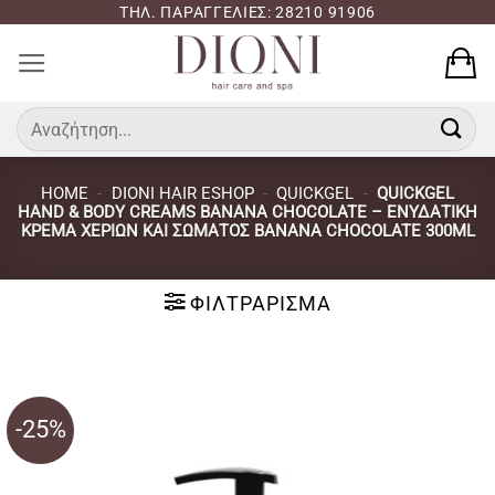
Μετάβαση
ΤΗΛ. ΠΑΡΑΓΓΕΛΙΕΣ: 28210 91906
στο
περιεχόμενο
Αναζήτηση
για:
HOME
-
DIONI HAIR ESHOP
-
QUICKGEL
-
QUICKGEL
HAND & BODY CREAMS BANANA CHOCOLATE – EΝΥΔΑΤΙΚΉ
KΡΈΜΑ XΕΡΙΏΝ KΑΙ ΣΏΜΑΤΟΣ BANANA CHOCOLATE 300ML
ΦΙΛΤΡΆΡΙΣΜΑ
-25%