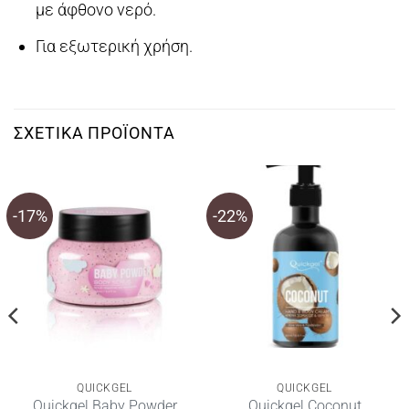
με άφθονο νερό.
Για εξωτερική χρήση.
ΣΧΕΤΙΚΆ ΠΡΟΪΌΝΤΑ
-17%
-22%
QUICKGEL
QUICKGEL
Quickgel Baby Powder
Quickgel Coconut