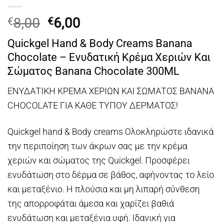
Original
Η
8,00
6,00
€
€
price
τρέχουσα
Quickgel Hand & Body Creams Banana
was:
τιμή
Chocolate – Eνυδατική Kρέμα Xεριών Kαι
€8,00.
είναι:
Σώματος Banana Chocolate 300ML
€6,00.
ΕΝΥΔΑΤΙΚΗ ΚΡΕΜΑ ΧΕΡΙΩΝ ΚΑΙ ΣΩΜΑΤΟΣ BANANA
CHOCOLATE ΓΙΑ ΚΑΘΕ ΤΥΠΟΥ ΔΕΡΜΑΤΟΣ!
Quickgel hand & Body creams Ολοκληρώστε ιδανικά
την περιποίηση των άκρων σας με την κρέμα
χεριών και σώματος της Quickgel. Προσφέρει
ενυδάτωση στο δέρμα σε βάθος, αφήνοντας το λείο
και μεταξένιο. Η πλούσια και μη λιπαρή σύνθεση
της απορροφάται άμεσα και χαρίζει βαθιά
ενυδάτωση και μεταξένια υφή. Ιδανική για