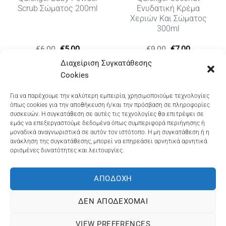
Scrub Σώματος 200ml
Ενυδατική Κρέμα
Χεριών Και Σώματος
300ml
α
Original
Η
Original
Η
€
6,00
€
5,00
€
9,00
€
7,00
price
τρέχουσα
price
τρέχουσα
Διαχείριση Συγκατάθεσης
was:
τιμή
was:
τιμή
€6,00.
είναι:
€9,00.
είναι:
Cookies
€5,00.
€7,00.
Dioni Hair Care
, Ζυμβρακάκηδων 33
, τηλ 28210
Για να παρέχουμε την καλύτερη εμπειρία, χρησιμοποιούμε τεχνολογίες
όπως cookies για την αποθήκευση ή/και την πρόσβαση σε πληροφορίες
91906
συσκευών. Η συγκατάθεση σε αυτές τις τεχνολογίες θα επιτρέψει σε
εμάς να επεξεργαστούμε δεδομένα όπως συμπεριφορά περιήγησης ή
Dioni Hair Spa
, Κ. Σφακιανάκη 5
, τηλ 28210 94712
μοναδικά αναγνωριστικά σε αυτόν τον ιστότοπο. Η μη συγκατάθεση ή η
ανάκληση της συγκατάθεσης, μπορεί να επηρεάσει αρνητικά αρνητικά
ορισμένες δυνατότητες και λειτουργίες.
Visa
MasterCard
Cash
Bank
Google
On
Transfer
Wallet
ΑΠΟΔΟΧΉ
ΤΡΟΠΟΙ ΠΛΗΡΩΜΗΣ
ΠΟΛΙΤΙΚΉ ΕΠΙΣΤΡΟΦΏΝ
Delivery
ΠΟΛΙΤΙΚΉ ΑΠΟΡΡΉΤΟΥ – COOKIES (ΕΕ)
ΔΕΝ ΑΠΟΔΈΧΟΜΑΙ
ΓΕΜΗ: 073757158000 - ΑΦΜ: 067139225 ΔΟΥ:ΧΑΝΙΩΝ
VIEW PREFERENCES