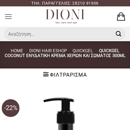
Μετάβαση
ΤΗΛ. ΠΑΡΑΓΓΕΛΙΕΣ: 28210 91906
στο
περιεχόμενο
Αναζήτηση
για:
HOME
-
DIONI HAIR ESHOP
-
QUICKGEL
-
QUICKGEL
COCONUT ΕΝΥΔΑΤΙΚΉ ΚΡΈΜΑ ΧΕΡΙΏΝ ΚΑΙ ΣΏΜΑΤΟΣ 300ML
ΦΙΛΤΡΆΡΙΣΜΑ
-22%