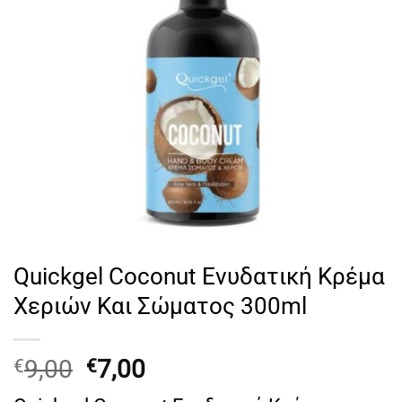
Quickgel Coconut Ενυδατική Κρέμα
Χεριών Και Σώματος 300ml
Original
Η
9,00
7,00
€
€
price
τρέχουσα