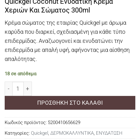
Quickgel Coconut Ενυδατική Κρέμα
was:
τιμή
Χεριών Και Σώματος 300ml
€9,00.
είναι:
€7,00.
Κρέμα σώματος της εταιρίας Quickgel με άρωμα
καρύδα που διαρκεί, σχεδιασμένη για κάθε τύπο
επιδερμίδας. Αναζωογονεί και ενυδατώνει την
επιδερμίδα με απαλή υφή, αφήνοντας μια αίσθηση
απαλότητας.
18 σε απόθεμα
Quickgel Coconut Ενυδατική Κρέμα Χεριών Και Σώματ
ΠΡΟΣΘΉΚΗ ΣΤΟ ΚΑΛΆΘΙ
Κωδικός προϊόντος:
5200410656629
Κατηγορίες:
Quickgel
,
ΔΕΡΜΟΚΑΛΛΥΝΤΙΚΑ
,
ΕΝΥΔΑΤΩΣΗ