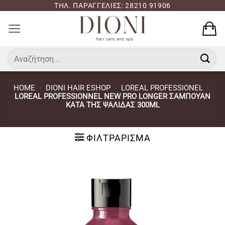
Μετάβαση
ΤΗΛ. ΠΑΡΑΓΓΕΛΙΕΣ: 28210 91906
στο
περιεχόμενο
Αναζήτηση
για:
HOME
-
DIONI HAIR ESHOP
-
LOREAL PROFESSIONEL
-
LOREAL PROFESSIONNEL NEW PRO LONGER ΣΑΜΠΟΥΆΝ
ΚΑΤΆ ΤΗΣ ΨΑΛΊΔΑΣ 300ML
ΦΙΛΤΡΆΡΙΣΜΑ