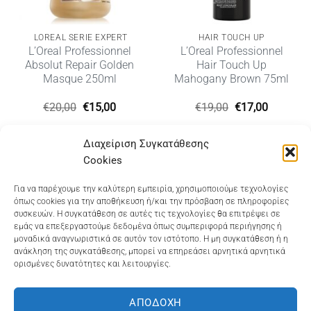
LOREAL SERIE EXPERT
HAIR TOUCH UP
L’Oreal Professionnel
L’Oreal Professionnel
Absolut Repair Golden
Hair Touch Up
Masque 250ml
Mahogany Brown 75ml
Original
Η
Original
Η
€
20,00
€
15,00
€
19,00
€
17,00
price
τρέχουσα
price
τρέχουσ
was:
τιμή
was:
τιμή
υσα
€20,00.
είναι:
€19,00.
είναι:
Διαχείριση Συγκατάθεσης
€15,00.
€17,00.
Cookies
Dioni Hair Care
, Ζυμβρακάκηδων 33
, τηλ 28210
Για να παρέχουμε την καλύτερη εμπειρία, χρησιμοποιούμε τεχνολογίες
όπως cookies για την αποθήκευση ή/και την πρόσβαση σε πληροφορίες
91906
συσκευών. Η συγκατάθεση σε αυτές τις τεχνολογίες θα επιτρέψει σε
εμάς να επεξεργαστούμε δεδομένα όπως συμπεριφορά περιήγησης ή
Dioni Hair Spa
, Κ. Σφακιανάκη 5
, τηλ 28210 94712
μοναδικά αναγνωριστικά σε αυτόν τον ιστότοπο. Η μη συγκατάθεση ή η
ανάκληση της συγκατάθεσης, μπορεί να επηρεάσει αρνητικά αρνητικά
ορισμένες δυνατότητες και λειτουργίες.
Visa
MasterCard
Cash
Bank
Google
On
Transfer
Wallet
ΑΠΟΔΟΧΉ