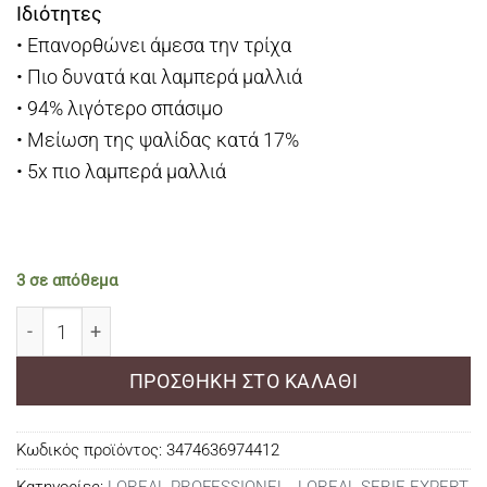
Ιδιότητες
• Επανορθώνει άμεσα την τρίχα
• Πιο δυνατά και λαμπερά μαλλιά
• 94% λιγότερο σπάσιμο
• Μείωση της ψαλίδας κατά 17%
• 5x πιο λαμπερά μαλλιά
3 σε απόθεμα
LOreal Professionnel New Pro Longer Σαμπουάν Κατά Τ
ΠΡΟΣΘΉΚΗ ΣΤΟ ΚΑΛΆΘΙ
Κωδικός προϊόντος:
3474636974412
Κατηγορίες:
LOREAL PROFESSIONEL
,
LOREAL SERIE EXPERT
,