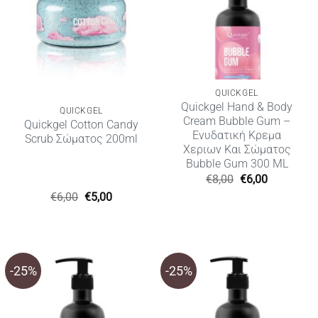
QUICKGEL
Quickgel Hand & Body
QUICKGEL
Cream Bubble Gum –
Quickgel Cotton Candy
Ενυδατική Κρεμα
Scrub Σώματος 200ml
Χεριων Και Σώματος
Bubble Gum 300 ML
Original
Η
€
8,00
€
6,00
price
τρέχουσα
Original
Η
€
6,00
€
5,00
was:
τιμή
price
τρέχουσα
€8,00.
είναι:
was:
τιμή
€6,00.
€6,00.
είναι:
€5,00.
-25%
-25%