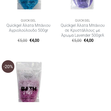
QUICKGEL
QUICKGEL
Quickgel Άλατα Μπάνιου
Quickgel Άλατα Μπάνιου
Aγριολούλουδο 500gr
σε Κρυστάλλους με
Άρωμα Lavender 500grΑ
Original
Η
Original
Η
€
5,00
€
4,00
€
5,00
€
4,00
price
τρέχουσα
price
τρέχουσα
was:
τιμή
was:
τιμή
€5,00.
είναι:
€5,00.
είναι:
€4,00.
€4,00.
-20%