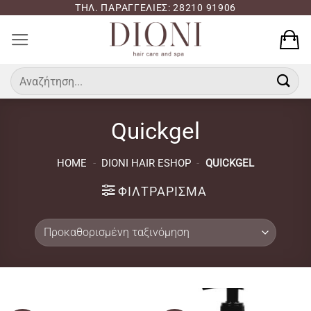
Μετάβαση
ΤΗΛ. ΠΑΡΑΓΓΕΛΙΕΣ: 28210 91906
στο
περιεχόμενο
Αναζήτηση
για:
Quickgel
HOME
-
DIONI HAIR ESHOP
-
QUICKGEL
ΦΙΛΤΡΆΡΙΣΜΑ