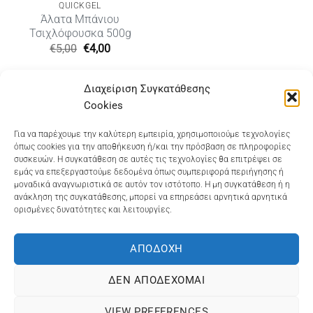
QUICKGEL
Άλατα Μπάνιου
Τσιχλόφουσκα 500g
Original
Η
€
5,00
€
4,00
price
τρέχουσα
was:
τιμή
€5,00.
είναι:
Διαχείριση Συγκατάθεσης
€4,00.
Cookies
Dioni Hair Care
, Ζυμβρακάκηδων 33
, τηλ 28210
Για να παρέχουμε την καλύτερη εμπειρία, χρησιμοποιούμε τεχνολογίες
όπως cookies για την αποθήκευση ή/και την πρόσβαση σε πληροφορίες
91906
συσκευών. Η συγκατάθεση σε αυτές τις τεχνολογίες θα επιτρέψει σε
εμάς να επεξεργαστούμε δεδομένα όπως συμπεριφορά περιήγησης ή
Dioni Hair Spa
, Κ. Σφακιανάκη 5
, τηλ 28210 94712
μοναδικά αναγνωριστικά σε αυτόν τον ιστότοπο. Η μη συγκατάθεση ή η
ανάκληση της συγκατάθεσης, μπορεί να επηρεάσει αρνητικά αρνητικά
ορισμένες δυνατότητες και λειτουργίες.
Visa
MasterCard
Cash
Bank
Google
On
Transfer
Wallet
ΑΠΟΔΟΧΉ
ΤΡΟΠΟΙ ΠΛΗΡΩΜΗΣ
ΠΟΛΙΤΙΚΉ ΕΠΙΣΤΡΟΦΏΝ
Delivery
ΠΟΛΙΤΙΚΉ ΑΠΟΡΡΉΤΟΥ – COOKIES (ΕΕ)
ΔΕΝ ΑΠΟΔΈΧΟΜΑΙ
ΓΕΜΗ: 073757158000 - ΑΦΜ: 067139225 ΔΟΥ:ΧΑΝΙΩΝ
VIEW PREFERENCES