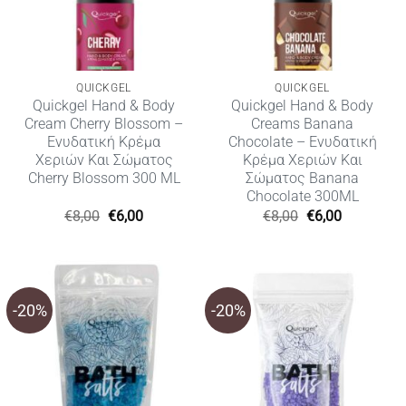
QUICKGEL
QUICKGEL
Quickgel Hand & Body
Quickgel Hand & Body
Cream Cherry Blossom –
Creams Banana
Ενυδατική Κρέμα
Chocolate – Eνυδατική
Χεριών Και Σώματος
Kρέμα Xεριών Kαι
Cherry Blossom 300 ML
Σώματος Banana
Chocolate 300ML
Original
Η
Original
Η
€
8,00
€
6,00
€
8,00
€
6,00
price
τρέχουσα
price
τρέχουσα
was:
τιμή
was:
τιμή
€8,00.
είναι:
€8,00.
είναι:
€6,00.
€6,00.
-20%
-20%