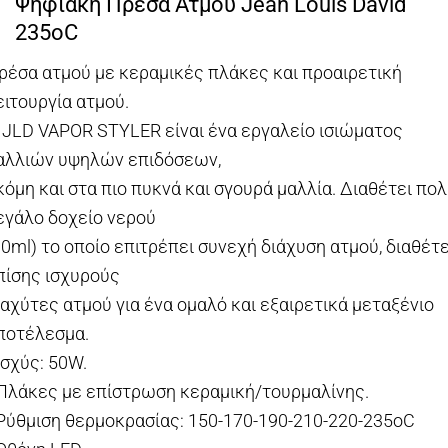
Ψηφιακή Πρέσα Ατμού Jean Louis David
235oC
ρέσα ατμού με κεραμικές πλάκες και προαιρετική
ειτουργία ατμού.
 JLD VAPOR STYLER είναι ένα εργαλείο ισιώματος
αλλιών υψηλών επιδόσεων,
κόμη και στα πιο πυκνά και σγουρά μαλλία. Διαθέτει πο
εγάλο δοχείο νερού
30ml) το οποίο επιτρέπει συνεχή διάχυση ατμού, διαθέτε
πίσης ισχυρούς
ιαχύτες ατμού για ένα ομαλό και εξαιρετικά μεταξένιο
ποτέλεσμα.
 Ισχύς: 50W.
 Πλάκες με επίστρωση κεραμική/τουρμαλίνης.
 Ρύθμιση θερμοκρασίας: 150-170-190-210-220-235oC