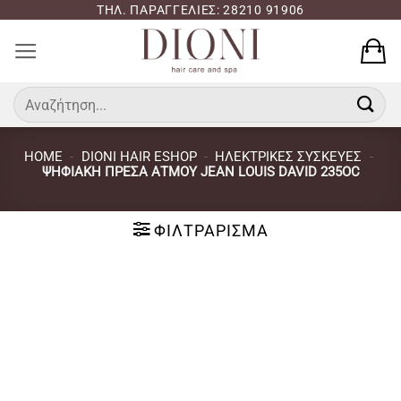
Μετάβαση
ΤΗΛ. ΠΑΡΑΓΓΕΛΙΕΣ: 28210 91906
στο
περιεχόμενο
Αναζήτηση
για:
HOME
-
DIONI HAIR ESHOP
-
ΗΛΕΚΤΡΙΚΈΣ ΣΥΣΚΕΥΈΣ
-
ΨΗΦΙΑΚΉ ΠΡΈΣΑ ΑΤΜΟΎ JEAN LOUIS DAVID 235OC
ΦΙΛΤΡΆΡΙΣΜΑ