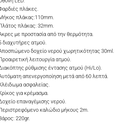
 Οθόνη LED.
 Φαρδιές πλάκες.
 Μήκος πλάκας:110mm.
 Πλάτος πλάκας: 32mm.
 Ακρες με προστασία από την θερμότητα.
 5 διαχυτήρες ατμού.
 Αποσπώμενο δοχείο νερού χωρητικότητας 30ml.
 Προαιρετική λειτουργία ατμού.
 Διακόπτης ρύθμισης έντασης ατμού (Hi/Lo).
 Αυτόματη απενεργοποίηση μετά από 60 λεπτά.
 Κλέιδωμα ασφαλείας.
 Κρίκος για κρέμασμα.
 Δοχείο επαναγέμισης νερού.
 Περιστρεφόμενο καλώδιο μήκους 2m.
 Βάρος: 220gr.