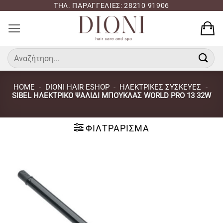
Μετάβαση
ΤΗΛ. ΠΑΡΑΓΓΕΛΙΕΣ: 28210 91906
στο
περιεχόμενο
Αναζήτηση
για:
HOME
-
DIONI HAIR ESHOP
-
ΗΛΕΚΤΡΙΚΈΣ ΣΥΣΚΕΥΈΣ
-
SIBEL ΗΛΕΚΤΡΙΚΌ ΨΑΛΊΔΙ ΜΠΟΎΚΛΑΣ WORLD PRO 13 32W
ΦΙΛΤΡΆΡΙΣΜΑ