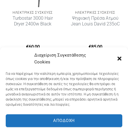
ΗΛΕΚΤΡΙΚΈΣ ΣΥΣΚΕΥΈΣ
ΗΛΕΚΤΡΙΚΈΣ ΣΥΣΚΕΥΈΣ
Turbostar 3000 Hair
Ψηφιακή Πρέσα Ατμού
Dryer 2400w Black
Jean Louis David 235oC
€
60,00
€
85,00
Διαχείριση Συγκατάθεσης
Cookies
Dioni Hair Care
, Ζυμβρακάκηδων 33
, τηλ 28210
Για να παρέχουμε την καλύτερη εμπειρία, χρησιμοποιούμε τεχνολογίες
όπως cookies για την αποθήκευση ή/και την πρόσβαση σε πληροφορίες
91906
συσκευών. Η συγκατάθεση σε αυτές τις τεχνολογίες θα επιτρέψει σε
εμάς να επεξεργαστούμε δεδομένα όπως συμπεριφορά περιήγησης ή
Dioni Hair Spa
, Κ. Σφακιανάκη 5
, τηλ 28210 94712
μοναδικά αναγνωριστικά σε αυτόν τον ιστότοπο. Η μη συγκατάθεση ή η
ανάκληση της συγκατάθεσης, μπορεί να επηρεάσει αρνητικά αρνητικά
ορισμένες δυνατότητες και λειτουργίες.
Visa
MasterCard
Cash
Bank
Google
On
Transfer
Wallet
ΑΠΟΔΟΧΉ
ΤΡΟΠΟΙ ΠΛΗΡΩΜΗΣ
ΠΟΛΙΤΙΚΉ ΕΠΙΣΤΡΟΦΏΝ
Delivery