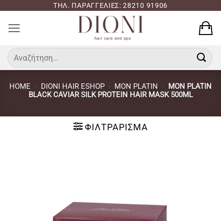
Μετάβαση
ΤΗΛ. ΠΑΡΑΓΓΕΛΙΕΣ: 28210 91906
στο
περιεχόμενο
Αναζήτηση
για:
HOME
-
DIONI HAIR ESHOP
-
MON PLATIN
-
MON PLATIN
BLACK CAVIAR SILK PROTEIN HAIR MASK 500ML
ΦΙΛΤΡΆΡΙΣΜΑ