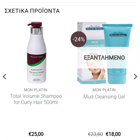
ΣΧΕΤΙΚΆ ΠΡΟΪΌΝΤΑ
-24%
ΕΞΑΝΤΛΗΜΈΝΟ
MON PLATIN
MON PLATIN
Total Volume Shampoo
Mud Cleansing Gel
for Curly Hair 500ml
Original
Η
€
25,00
€
23,80
€
18,00
price
τρέχουσ