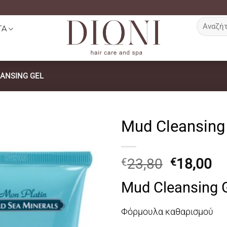
Αναζήτη
ΤΑ
για:
ANSING GEL
Mud Cleansing
Original
Η
23,80
18,00
€
€
price
τ
Mud Cleansing 
was:
τι
€23,80.
εί
Φόρμουλα καθαρισμού
€1