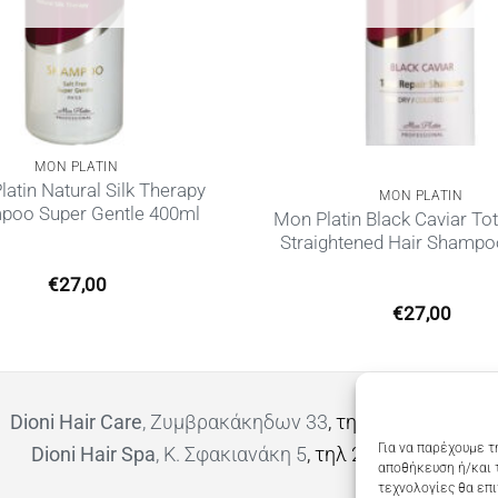
MON PLATIN
atin Natural Silk Therapy
MON PLATIN
poo Super Gentle 400ml
Mon Platin Black Caviar Tot
Straightened Hair Shamp
€
27,00
€
27,00
Dioni Hair Care
, Ζυμβρακάκηδων 33
, τηλ 28210 91906
Για να παρέχουμε τ
Dioni Hair Spa
, Κ. Σφακιανάκη 5
, τηλ 28210 94712
αποθήκευση ή/και 
τεχνολογίες θα επ