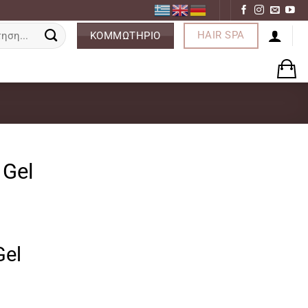
ση
HAIR SPA
ΚΟΜΜΩΤΗΡΙΟ
 Gel
ρέχουσα
Gel
μή
ναι:
8,00.