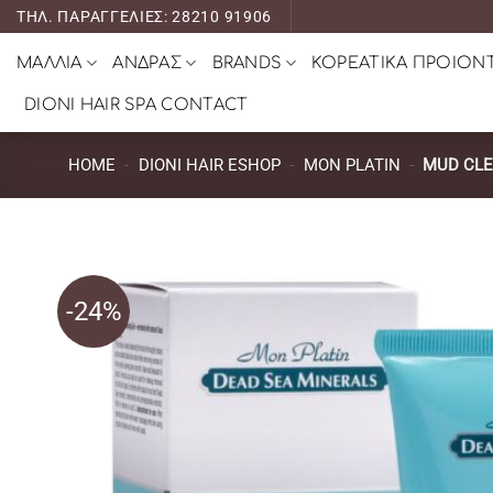
Μετάβαση
ΤΗΛ. ΠΑΡΑΓΓΕΛΙΕΣ: 28210 91906
στο
ΜΑΛΛΙΑ
ΑΝΔΡΑΣ
BRANDS
ΚΟΡΕΑΤΙΚΑ ΠΡΟΙΟΝ
περιεχόμενο
DIONI HAIR SPA CONTACT
HOME
-
DIONI HAIR ESHOP
-
MON PLATIN
-
MUD CLE
-24%