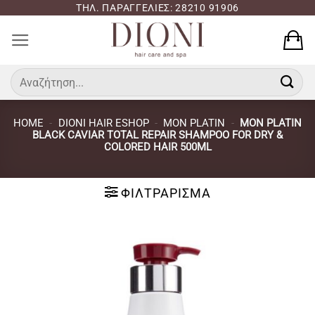
Μετάβαση
ΤΗΛ. ΠΑΡΑΓΓΕΛΙΕΣ: 28210 91906
στο
περιεχόμενο
Αναζήτηση
για:
HOME
-
DIONI HAIR ESHOP
-
MON PLATIN
-
MON PLATIN
BLACK CAVIAR TOTAL REPAIR SHAMPOO FOR DRY &
COLORED HAIR 500ML
ΦΙΛΤΡΆΡΙΣΜΑ