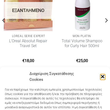
ΕΞΑΝΤΛΗΜΈΝΟ
LOREAL SERIE EXPERT
MON PLATIN
L’Oreal Absolut Repair
Total Volume Shampoo
Travel Set
for Curly Hair 500ml
€
18,00
€
25,00
Διαχείριση Συγκατάθεσης
Cookies
Dioni Hair Care
, Ζυμβρακάκηδων 33
, τηλ 28210
Για να παρέχουμε την καλύτερη εμπειρία, χρησιμοποιούμε τεχνολογίες
όπως cookies για την αποθήκευση ή/και την πρόσβαση σε πληροφορίες
91906
συσκευών. Η συγκατάθεση σε αυτές τις τεχνολογίες θα επιτρέψει σε
εμάς να επεξεργαστούμε δεδομένα όπως συμπεριφορά περιήγησης ή
Dioni Hair Spa
, Κ. Σφακιανάκη 5
, τηλ 28210 94712
μοναδικά αναγνωριστικά σε αυτόν τον ιστότοπο. Η μη συγκατάθεση ή η