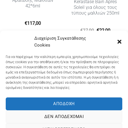
Αραίωσης Μαλλιών
Kerastase Bain Apres
42*6ml
Soleil για όλους τους
τύπους μαλλιών 250ml
€
117,00
υσα
Original
Η
€
27,00
€
22,00
price
τρέχουσ
Διαχείριση Συγκατάθεσης
was:
τιμή
€27,00.
είναι:
Cookies
€22,00.
Dioni Hair Care
, Ζυμβρακάκηδων 33
, τηλ 28210
Για να παρέχουμε την καλύτερη εμπειρία, χρησιμοποιούμε τεχνολογίες
όπως cookies για την αποθήκευση ή/και την πρόσβαση σε πληροφορίες
91906
συσκευών. Η συγκατάθεση σε αυτές τις τεχνολογίες θα επιτρέψει σε
εμάς να επεξεργαστούμε δεδομένα όπως συμπεριφορά περιήγησης ή
Dioni Hair Spa
, Κ. Σφακιανάκη 5
, τηλ 28210 94712
μοναδικά αναγνωριστικά σε αυτόν τον ιστότοπο. Η μη συγκατάθεση ή η
ανάκληση της συγκατάθεσης, μπορεί να επηρεάσει αρνητικά αρνητικά
ορισμένες δυνατότητες και λειτουργίες.
Visa
MasterCard
Cash
Bank
Google
On
Transfer
Wallet
ΑΠΟΔΟΧΉ
ΤΡΟΠΟΙ ΠΛΗΡΩΜΗΣ
ΠΟΛΙΤΙΚΉ ΕΠΙΣΤΡΟΦΏΝ
Delivery
ΠΟΛΙΤΙΚΉ ΑΠΟΡΡΉΤΟΥ – COOKIES (ΕΕ)
ΔΕΝ ΑΠΟΔΈΧΟΜΑΙ
ΓΕΜΗ: 073757158000 - ΑΦΜ: 067139225 ΔΟΥ:ΧΑΝΙΩΝ