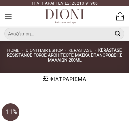
Μετάβαση
ΤΗΛ. ΠΑΡΑΓΓΕΛΙΕΣ: 28210 91906
στο
περιεχόμενο
Αναζήτηση
για:
HOME
-
DIONI HAIR ESHOP
-
KERASTASE
-
KERASTASE
RESISTANCE FORCE ARCHITECTE ΜΆΣΚΑ ΕΠΑΝΌΡΘΩΣΗΣ
ΜΑΛΛΙΏΝ 200ML
ΦΙΛΤΡΆΡΙΣΜΑ
-11%