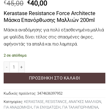
Original
Η
45,00
40,00
€
€
price
τρέχουσα
Kerastase Resistance Force Architecte
was:
τιμή
Μάσκα Επανόρθωσης Μαλλιών 200ml
€45,00.
είναι:
€40,00.
Μάσκα αναδόμησης για πολύ εξασθενημένα μαλλιά
με ψαλίδα, δίνει τέλος στις σπασμένες άκρες,
αφήνοντάς τα απαλά και πιο λαμπερά.
2 σε απόθεμα
Kerastase Resistance Force Architecte Μάσκα Επανόρ
ΠΡΟΣΘΉΚΗ ΣΤΟ ΚΑΛΆΘΙ
Κωδικός προϊόντος:
3474636397952
Κατηγορίες:
KERASTASE
,
RESISTANCE
,
ΑΝΑΓΚΕΣ ΜΑΛΛΙΩΝ
,
ΓΙΑ ΑΝΑΔΟΜΗΣΗ
,
ΓΙΑ ΕΝΥΔΑΤΩΣΗ
,
ΓΙΑ ΤΑΛΑΙΠΩΡΗΜΕΝΑ
,