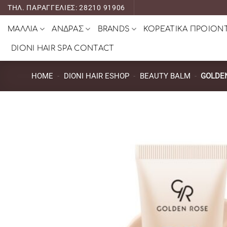
Μετάβαση
ΤΗΛ. ΠΑΡΑΓΓΕΛΙΕΣ: 28210 91906
στο
ΜΑΛΛΙΑ
ΑΝΔΡΑΣ
BRANDS
ΚΟΡΕΑΤΙΚΑ ΠΡΟΙΟΝ
περιεχόμενο
DIONI HAIR SPA CONTACT
HOME
-
DIONI HAIR ESHOP
-
BEAUTY BALM
-
GOLDE