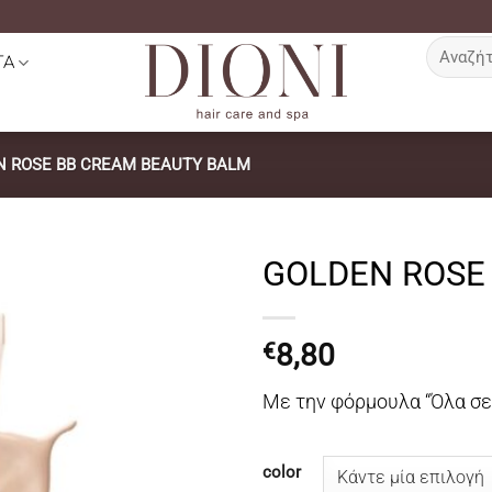
Αναζήτη
ΤΑ
για:
N ROSE BB CREAM BEAUTY BALM
GOLDEN ROSE
8,80
€
Με την φόρμουλα “Όλα σε 
color