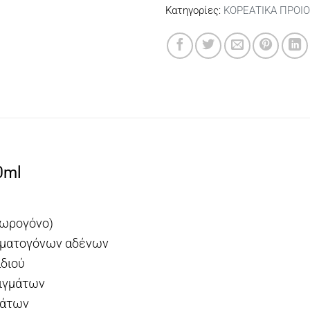
Κατηγορίες:
ΚΟΡΕΑΤΙΚΑ ΠΡΟΙ
0ml
σωρογόνο)
γματογόνων αδένων
αδιού
τιγμάτων
μάτων