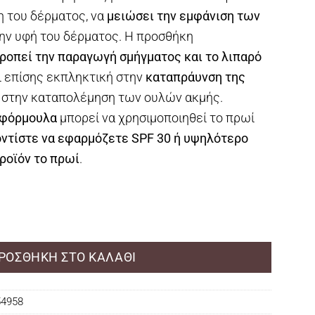
η του δέρματος, να
μειώσει την εμφάνιση των
την υφή του δέρματος. Η προσθήκη
ροπεί την παραγωγή σμήγματος και το λιπαρό
αι επίσης εκπληκτική στην
καταπράυνση της
 στην καταπολέμηση των ουλών ακμής.
 φόρμουλα
μπορεί να χρησιμοποιηθεί το πρωί
ντίστε να εφαρμόζετε SPF 30 ή υψηλότερο
ροϊόν το πρωί
.
5 Serum 20ml ποσότητα
ΡΟΣΘΉΚΗ ΣΤΟ ΚΑΛΆΘΙ
54958