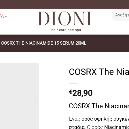
Αναζήτη
ΤΑ
για:
-
COSRX THE NIACINAMIDE 15 SERUM 20ML
COSRX The Nia
28,90
€
COSRX The Niacina
Ένας
ορός υψηλής συγκ
στάδια
. Ο ορός
Niacinami