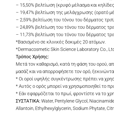
– 15,50% βελτίωση (κρυφό μέλασμα και κηλίδες
– 19,47% βελτίωση της μελάγχρωσης (ορατό μέ
– 2,59% βελτίωση του τόνου του δέρματος τρι
– 24,89% βελτίωση του τόνου του δέρματος τρι
– 11,73% βελτίωση του τόνου του δέρματος τρι
*Βασισμένο σε κλινικές δοκιμές 20 ατόμων.
*Dermacosmetic Skin Science Laboratory Co., Ltd
Τρόπος Χρήσης:
Μετά τον καθαρισμό, κατά τη φάση του ορού, α
μασάζ και να απορροφήσετε τον ορό, ξεκινώντα
* Οι οροί υψηλής συγκέντρωσης πρέπει να χρησ
* Αυτός ο ορός μπορεί να χρησιμοποιηθεί το πρ
* Εάν εφαρμόζεται το πρωί, φροντίστε να το χρ
ΣΥΣΤΑΤΙΚΑ:
Water, Pentylene Glycol, Niacinamide
Allantoin, Ethylhexylglycerin, Sodium Phytate, Cit