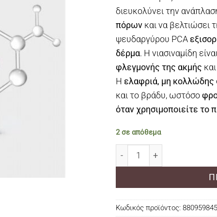
διευκολύνει την ανάπλασ
πόρων
και να βελτιώσει 
ψευδαργύρου PCA
εξισορ
δέρμα
. Η νιασιναμίδη είν
φλεγμονής της ακμής
και
Η
ελαφριά, μη κολλώδης
και το βράδυ, ωστόσο
φρο
όταν χρησιμοποιείτε το π
2 σε απόθεμα
COSRX The Niacinamide 1
Π
Κωδικός προϊόντος:
88095984