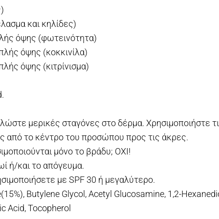
)
λασμα και κηλίδες)
πλής όψης (φωτεινότητα)
πλής όψης (κοκκινίλα)
πλής όψης (κιτρίνισμα)
.
πλώστε μερικές σταγόνες στο δέρμα. Χρησιμοποιήστε τ
ς από το κέντρο του προσώπου προς τις άκρες.
ιμοποιούνται μόνο το βράδυ; ΟΧΙ!
ωί ή/και το απόγευμα.
ησιμοποιήσετε με SPF 30 ή μεγαλύτερο.
(15%), Butylene Glycol, Acetyl Glucosamine, 1,2-Hexanedio
ric Acid, Tocopherol