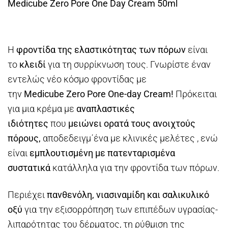
Medicube Zero Pore One Day Cream 50ml
Η
φροντίδα της ελαστικότητας των πόρων
είναι
το
κλειδί
για τη συρρίκνωση τους. Γνωρίστε έναν
εντελώς νέο κόσμο φροντίδας με
την
Medicube Zero Pore One-day Cream!
Πρόκειται
για μια κρέμα με
αναπλαστικές
ιδιότητες
που
μειώνει ορατά τους ανοιχτούς
πόρους,
αποδεδειγμ΄ένα με κλινικές μελέτες
, ενώ
είναι
εμπλουτισμένη με πατενταρισμένα
συστατικά
κατάλληλα για την φροντίδα των πόρων.
Περιέχει
πανθενόλη, νιασιναμίδη και σαλικυλικό
οξύ
για την εξισορρόπηση των επιπέδων υγρασίας-
λιπαρότητας του δέρματος, τη ρύθμιση της