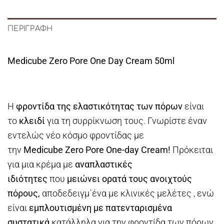
ΠΕΡΙΓΡΑΦΉ
Medicube Zero Pore One Day Cream 50ml
Η
φροντίδα της ελαστικότητας των πόρων
είναι
το
κλειδί
για τη συρρίκνωση τους. Γνωρίστε έναν
εντελώς νέο κόσμο φροντίδας με
την
Medicube Zero Pore One-day Cream!
Πρόκειται
για μια κρέμα με
αναπλαστικές
ιδιότητες
που
μειώνει ορατά τους ανοιχτούς
πόρους,
αποδεδειγμ΄ένα με κλινικές μελέτες
, ενώ
είναι
εμπλουτισμένη με πατενταρισμένα
συστατικά
κατάλληλα για την φροντίδα των πόρων.