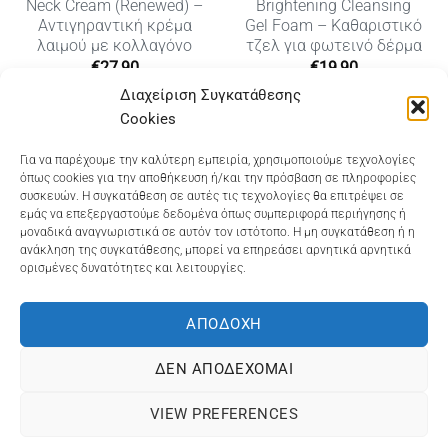
Neck Cream (Renewed) –
Brightening Cleansing
Αντιγηραντική κρέμα
Gel Foam – Καθαριστικό
λαιμού με κολλαγόνο
τζελ για φωτεινό δέρμα
€
27,90
€
19,90
Διαχείριση Συγκατάθεσης
Cookies
Dioni Hair Care
, Ζυμβρακάκηδων 33
, τηλ 28210
Για να παρέχουμε την καλύτερη εμπειρία, χρησιμοποιούμε τεχνολογίες
όπως cookies για την αποθήκευση ή/και την πρόσβαση σε πληροφορίες
91906
συσκευών. Η συγκατάθεση σε αυτές τις τεχνολογίες θα επιτρέψει σε
εμάς να επεξεργαστούμε δεδομένα όπως συμπεριφορά περιήγησης ή
Dioni Hair Spa
, Κ. Σφακιανάκη 5
, τηλ 28210 94712
μοναδικά αναγνωριστικά σε αυτόν τον ιστότοπο. Η μη συγκατάθεση ή η
ανάκληση της συγκατάθεσης, μπορεί να επηρεάσει αρνητικά αρνητικά
ορισμένες δυνατότητες και λειτουργίες.
Visa
MasterCard
Cash
Bank
Google
On
Transfer
Wallet
ΑΠΟΔΟΧΉ
ΤΡΟΠΟΙ ΠΛΗΡΩΜΗΣ
ΠΟΛΙΤΙΚΉ ΕΠΙΣΤΡΟΦΏΝ
Delivery
ΠΟΛΙΤΙΚΉ ΑΠΟΡΡΉΤΟΥ – COOKIES (ΕΕ)
ΔΕΝ ΑΠΟΔΈΧΟΜΑΙ
ΓΕΜΗ: 073757158000 - ΑΦΜ: 067139225 ΔΟΥ:ΧΑΝΙΩΝ
VIEW PREFERENCES
©2025
ΔΙΩΝΗ
. Powered by
OCS
eShop Development
Engine