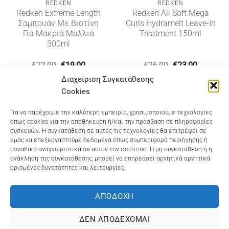
REDKEN
REDKEN
Redken Extreme Length
Redken All Soft Mega
Σαμπουάν Με Βιοτίνη
Curls Hydramelt Leave-In
Για Μακριά Μαλλιά
Treatment 150ml
300ml
Original
Η
Original
Η
€
22,00
€
19,00
€
26,00
€
23,00
υσα
price
τρέχουσα
price
τρέχουσ
Διαχείριση Συγκατάθεσης
was:
τιμή
was:
τιμή
€22,00.
είναι:
€26,00.
είναι:
Cookies
€19,00.
€23,00.
Dioni Hair Care
, Ζυμβρακάκηδων 33
, τηλ 28210
Για να παρέχουμε την καλύτερη εμπειρία, χρησιμοποιούμε τεχνολογίες
όπως cookies για την αποθήκευση ή/και την πρόσβαση σε πληροφορίες
91906
συσκευών. Η συγκατάθεση σε αυτές τις τεχνολογίες θα επιτρέψει σε
εμάς να επεξεργαστούμε δεδομένα όπως συμπεριφορά περιήγησης ή
Dioni Hair Spa
, Κ. Σφακιανάκη 5
, τηλ 28210 94712
μοναδικά αναγνωριστικά σε αυτόν τον ιστότοπο. Η μη συγκατάθεση ή η
ανάκληση της συγκατάθεσης, μπορεί να επηρεάσει αρνητικά αρνητικά
ορισμένες δυνατότητες και λειτουργίες.
Visa
MasterCard
Cash
Bank
Google
On
Transfer
Wallet
ΑΠΟΔΟΧΉ
ΤΡΟΠΟΙ ΠΛΗΡΩΜΗΣ
ΠΟΛΙΤΙΚΉ ΕΠΙΣΤΡΟΦΏΝ
Delivery
ΠΟΛΙΤΙΚΉ ΑΠΟΡΡΉΤΟΥ – COOKIES (ΕΕ)
ΔΕΝ ΑΠΟΔΈΧΟΜΑΙ