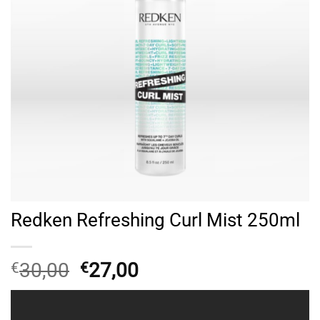
Redken Refreshing Curl Mist 250ml
Original
Η
30,00
27,00
€
€
price
τρέχουσα
was:
τιμή