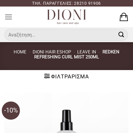
Μετάβαση
ΤΗΛ. ΠΑΡΑΓΓΕΛΙΕΣ: 28210 91906
στο
περιεχόμενο
Αναζήτηση
για:
HOME
-
DIONI HAIR ESHOP
-
LEAVE IN
-
REDKEN
REFRESHING CURL MIST 250ML
ΦΙΛΤΡΆΡΙΣΜΑ
-10%