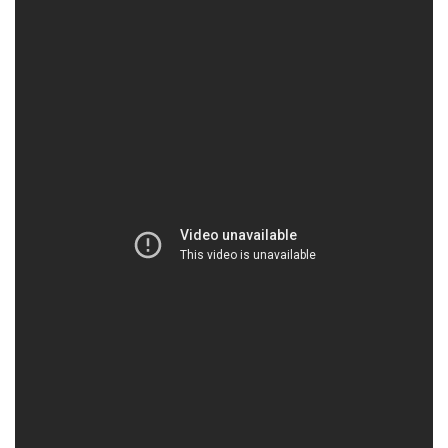
€30,00.
είναι:
€27,00.