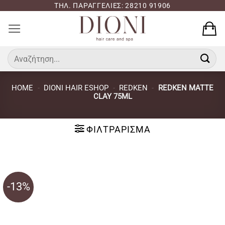
Μετάβαση
ΤΗΛ. ΠΑΡΑΓΓΕΛΙΕΣ: 28210 91906
στο
περιεχόμενο
Αναζήτηση
για:
HOME
-
DIONI HAIR ESHOP
-
REDKEN
-
REDKEN MATTE
CLAY 75ML
ΦΙΛΤΡΆΡΙΣΜΑ
-13%