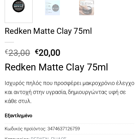
Redken Matte Clay 75ml
Original
Η
23,00
20,00
€
€
price
τρέχουσα
Redken Matte Clay 75ml
was:
τιμή
€23,00.
είναι:
Ισχυρός πηλός που προσφέρει μακροχρόνιο έλεγχο
€20,00.
και αντοχή στην υγρασία, δημιουργώντας υφή σε
κάθε στυλ.
Εξαντλημένο
Κωδικός προϊόντος:
3474637126759