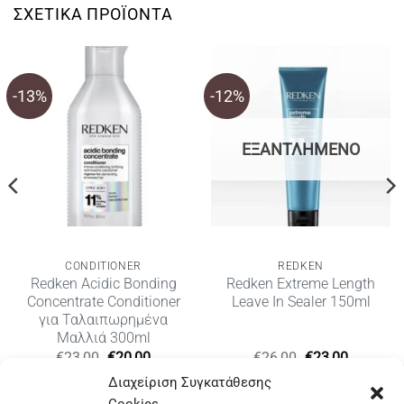
ΣΧΕΤΙΚΆ ΠΡΟΪΌΝΤΑ
-13%
-12%
ΕΞΑΝΤΛΗΜΈΝΟ
CONDITIONER
REDKEN
Redken Acidic Bonding
Redken Extreme Length
Concentrate Conditioner
Leave In Sealer 150ml
για Ταλαιπωρημένα
Μαλλιά 300ml
Original
Η
Original
Η
€
23,00
€
20,00
€
26,00
€
23,00
υσα
price
τρέχουσα
price
τρέχουσ
Διαχείριση Συγκατάθεσης
was:
τιμή
was:
τιμή
€23,00.
είναι:
€26,00.
είναι:
Cookies