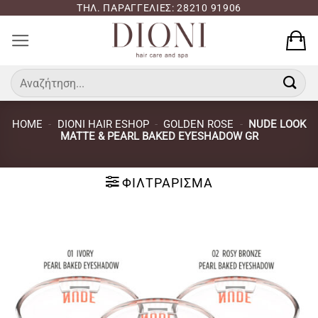
Μετάβαση
ΤΗΛ. ΠΑΡΑΓΓΕΛΙΕΣ: 28210 91906
στο
περιεχόμενο
Αναζήτηση
για:
HOME
-
DIONI HAIR ESHOP
-
GOLDEN ROSE
-
NUDE LOOK
MATTE & PEARL BAKED EYESHADOW GR
ΦΙΛΤΡΆΡΙΣΜΑ