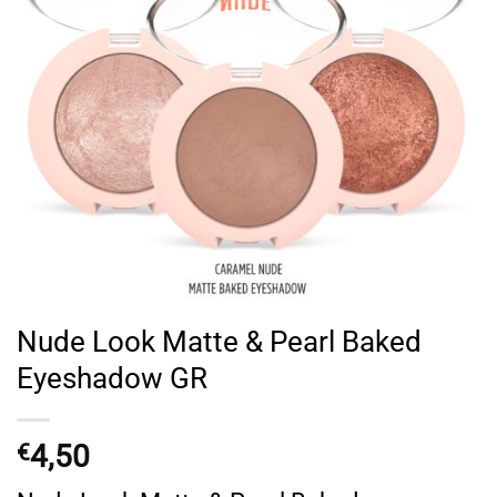
Nude Look Matte & Pearl Baked
Eyeshadow GR
4,50
€