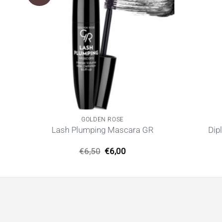
GOLDEN ROSE
 GR
Lash Plumping Mascara GR
Dip
Original
Η
€
6,50
€
6,00
price
τρέχουσα
was:
τιμή
€6,50.
είναι:
€6,00.