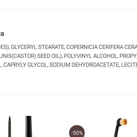
ra
XIDES), GLYCERYL STEARATE, COPERNICIA CERIFERA CE
IS(CASTOR) SEED OIL), POLYVINYL ALCOHOL, PROPYLE
CAPRYLY GLYCOL, SODIUM DEHYDROACETATE, LECITH
-50%