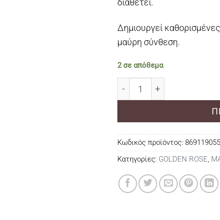
διαθέτει.
Δημιουργεί καθορισμένες
μαύρη σύνθεση.
2 σε απόθεμα
My Lash Power Intense Bl
Π
Κωδικός προϊόντος:
86911905
Κατηγορίες:
GOLDEN ROSE
,
Μ