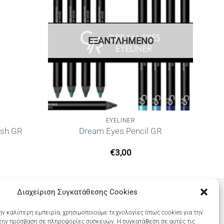
ΕΞΑΝΤΛΗΜΈΝΟ
EYELINER
ush GR
Dream Eyes Pencil GR
€
3,00
έχουσα
μή
αι:
50.
Διαχείριση Συγκατάθεσης Cookies
ην καλύτερη εμπειρία, χρησιμοποιούμε τεχνολογίες όπως cookies για την
την πρόσβαση σε πληροφορίες συσκευών. Η συγκατάθεση σε αυτές τις