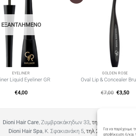
ΕΞΑΝΤΛΗΜΈΝΟ
EYELINER
GOLDEN ROSE
liner Liquid Eyeliner GR
Oval Lip & Concealer Br
Original
Η
€
4,00
€
7,00
€
3,50
price
τρ
was:
τι
€7,00.
είν
€3,
Dioni Hair Care
, Ζυμβρακάκηδων 33
, τηλ 28210 91906
Για να παρέχουμε τ
Dioni Hair Spa
, Κ. Σφακιανάκη 5
, τηλ 28210 94712
αποθήκευση ή/και 