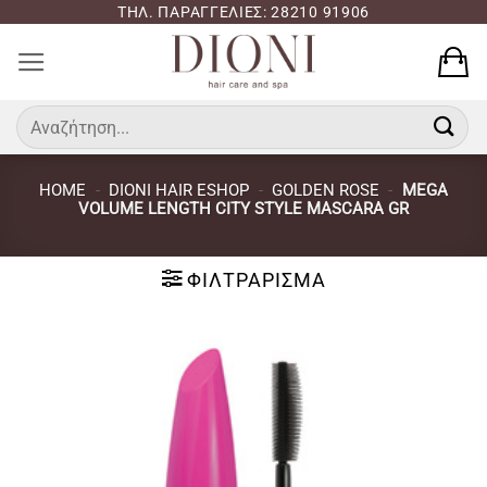
Μετάβαση
ΤΗΛ. ΠΑΡΑΓΓΕΛΙΕΣ: 28210 91906
στο
περιεχόμενο
Αναζήτηση
για:
HOME
-
DIONI HAIR ESHOP
-
GOLDEN ROSE
-
MEGA
VOLUME LENGTH CITY STYLE MASCARA GR
ΦΙΛΤΡΆΡΙΣΜΑ