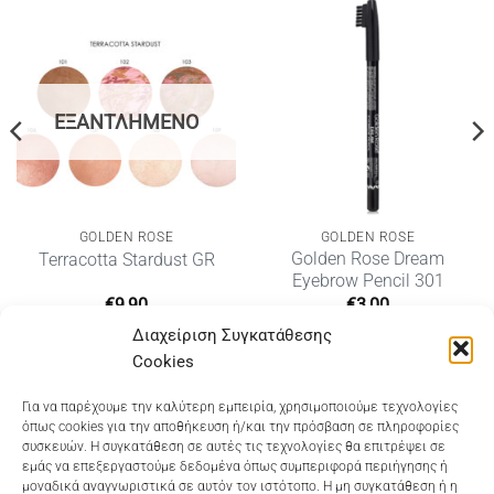
ΕΞΑΝΤΛΗΜΈΝΟ
GOLDEN ROSE
GOLDEN ROSE
Golden Rose Dream
Terracotta Stardust GR
Eyebrow Pencil 301
€
9,90
€
3,00
Διαχείριση Συγκατάθεσης
Cookies
Dioni Hair Care
, Ζυμβρακάκηδων 33
, τηλ 28210
Για να παρέχουμε την καλύτερη εμπειρία, χρησιμοποιούμε τεχνολογίες
όπως cookies για την αποθήκευση ή/και την πρόσβαση σε πληροφορίες
91906
συσκευών. Η συγκατάθεση σε αυτές τις τεχνολογίες θα επιτρέψει σε
εμάς να επεξεργαστούμε δεδομένα όπως συμπεριφορά περιήγησης ή
Dioni Hair Spa
, Κ. Σφακιανάκη 5
, τηλ 28210 94712
μοναδικά αναγνωριστικά σε αυτόν τον ιστότοπο. Η μη συγκατάθεση ή η