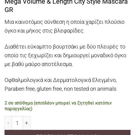
Mega Volume & Length City Style Mascara
GR
Μια καινοτόμος σύνθεση η οποία χαρίζει πλούσιο
όγκο και μήκος στις βλεφαρίδες.
Διαθέτει εύκαμπτο βουρτσάκι με δύο πλευρές το
οποίο τις ξεχωρίζει και δημιουργεί μοναδικό όγκο
με βαθύ μαύρο αποτέλεσμα.
Οφθαλμολογικά και Δερματολογικά Ελεγμένο,
Paraben free, gluten free, non tested on animals
2 σε απόθεμα (επιπλέον μπορεί να ζητηθεί κατόπιν
παραγγελίας)
Mega Volume Length City Style Mascara GR ποσότητα