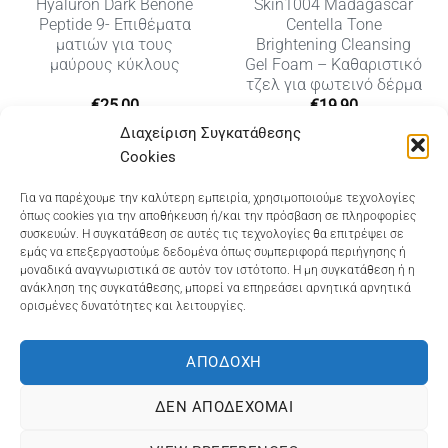
Hyaluron Dark Benone
Skin1004 Madagascar
Peptide 9- Επιθέματα
Centella Tone
ματιών για τους
Brightening Cleansing
μαύρους κύκλους
Gel Foam – Καθαριστικό
τζελ για φωτεινό δέρμα
€
25,00
€
19,90
Διαχείριση Συγκατάθεσης
Cookies
Dioni Hair Care
, Ζυμβρακάκηδων 33
, τηλ 28210
Για να παρέχουμε την καλύτερη εμπειρία, χρησιμοποιούμε τεχνολογίες
όπως cookies για την αποθήκευση ή/και την πρόσβαση σε πληροφορίες
91906
συσκευών. Η συγκατάθεση σε αυτές τις τεχνολογίες θα επιτρέψει σε
εμάς να επεξεργαστούμε δεδομένα όπως συμπεριφορά περιήγησης ή
Dioni Hair Spa
, Κ. Σφακιανάκη 5
, τηλ 28210 94712
μοναδικά αναγνωριστικά σε αυτόν τον ιστότοπο. Η μη συγκατάθεση ή η
ανάκληση της συγκατάθεσης, μπορεί να επηρεάσει αρνητικά αρνητικά
ορισμένες δυνατότητες και λειτουργίες.
Visa
MasterCard
Cash
Bank
Google
On
Transfer
Wallet
ΑΠΟΔΟΧΉ
ΤΡΟΠΟΙ ΠΛΗΡΩΜΗΣ
ΠΟΛΙΤΙΚΉ ΕΠΙΣΤΡΟΦΏΝ
Delivery
ΠΟΛΙΤΙΚΉ ΑΠΟΡΡΉΤΟΥ – COOKIES (ΕΕ)
ΔΕΝ ΑΠΟΔΈΧΟΜΑΙ
ΓΕΜΗ: 073757158000 - ΑΦΜ: 067139225 ΔΟΥ:ΧΑΝΙΩΝ