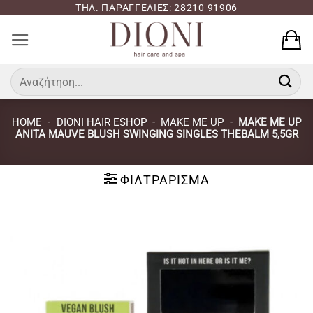
Μετάβαση
ΤΗΛ. ΠΑΡΑΓΓΕΛΙΕΣ: 28210 91906
στο
περιεχόμενο
Αναζήτηση
για:
HOME
-
DIONI HAIR ESHOP
-
MAKE ME UP
-
MAKE ME UP
ANITA MAUVE BLUSH SWINGING SINGLES THEBALM 5,5GR
ΦΙΛΤΡΆΡΙΣΜΑ