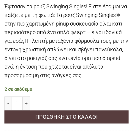
Έφτασαν τα ρουζ Swinging Singles! Είστε έτοιμοι να
παίξετε με τη φωτιά; Τα ρουζ Swinging Singles®
στην πιο χαριτωμένη pinup συσκευασία είναι κάτι
περισσότερο από ένα απλό φλερτ – είναι ιδανικά
για εσάς! Η λεπτή, μεταξένια φόρμουλα τους με την
έντονη χρωστική απλώνει και σβήνει πανεύκολα,
δίνει στο μακιγιάζ σας ένα φινίρισμα που διαρκεί
ενώ η ένταση που χτίζεται είναι απόλυτα
προσαρμόσιμη στις ανάγκες σας
2 σε απόθεμα
MAKE ME UP ANITA MAUVE BLUSH SWINGING SINGLES
ΠΡΟΣΘΉΚΗ ΣΤΟ ΚΑΛΆΘΙ