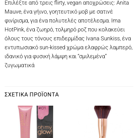
Επιλέξτε από τρεις flirty, vegan αποχρώσεις: Anita
Mauve, ένα γήινο, γοητευτικό μοβ με σατινέ
φινίρισμα, για ένα πολυτελές αποτέλεσμα. Ima
HotPink, ένα ζωηρό, τολμηρό ροζ που κολακεύει
όλους τους τόνους επιδερμίδας Ivana Sunkiss, ένα
εντυπωσιακό sun-kissed χρώμα ελαφρώς λαμπερό,
ιδανικό για φυσική λάμψη και “σμιλεμένα”
ζυγωματικά
ΣΧΕΤΙΚΆ ΠΡΟΪΌΝΤΑ