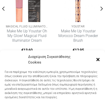
MAGICAL FLUID ILLUMINATOR CREAM
YOUSTAR
Make Me Up Youstar Oh
Make Me Up Youstar
My Glow! Magical Fluid
Morocco Dream Powder
Illuminator Cream
Brush
€
13,60
€
12,95
Διαχείριση Συγκατάθεσης
Cookies
Dioni Hair Care
, Ζυμβρακάκηδων 33
, τηλ 28210
Για να παρέχουμε την καλύτερη εμπειρία, χρησιμοποιούμε τεχνολογίες
όπως cookies για την αποθήκευση ή/και την πρόσβαση σε πληροφορίες
91906
συσκευών. Η συγκατάθεση σε αυτές τις τεχνολογίες θα επιτρέψει σε
εμάς να επεξεργαστούμε δεδομένα όπως συμπεριφορά περιήγησης ή
Dioni Hair Spa
, Κ. Σφακιανάκη 5
, τηλ 28210 94712
μοναδικά αναγνωριστικά σε αυτόν τον ιστότοπο. Η μη συγκατάθεση ή η
ανάκληση της συγκατάθεσης, μπορεί να επηρεάσει αρνητικά αρνητικά
ορισμένες δυνατότητες και λειτουργίες.
Visa
MasterCard
Cash
Bank
Google