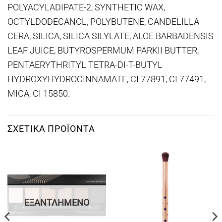
POLYACYLADIPATE-2, SYNTHETIC WAX,
OCTYLDODECANOL, POLYBUTENE, CANDELILLA
CERA, SILICA, SILICA SILYLATE, ALOE BARBADENSIS
LEAF JUICE, BUTYROSPERMUM PARKII BUTTER,
PENTAERYTHRITYL TETRA-DI-T-BUTYL
HYDROXYHYDROCINNAMATE, CI 77891, CI 77491,
MICA, CI 15850.
ΣΧΕΤΙΚΆ ΠΡΟΪΌΝΤΑ
ΕΞΑΝΤΛΗΜΈΝΟ