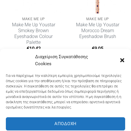
MAKE ME UP
MAKE ME UP
Make Me Up Youstar
Make Me Up Youstar
Smokey Brown
Morocco Dream
Eyeshadow Colour
Eyeshadow Brush
Palette
€
10,42
€
9,05
Διαχείριση Συγκατάθεσης
Cookies
Dioni Hair Care
, Ζυμβρακάκηδων 33
, τηλ 28210
Για να παρέχουμε την καλύτερη εμπειρία, χρησιμοποιούμε τεχνολογίες
όπως cookies για την αποθήκευση ή/και την πρόσβαση σε πληροφορίες
91906
συσκευών. Η συγκατάθεση σε αυτές τις τεχνολογίες θα επιτρέψει σε
εμάς να επεξεργαστούμε δεδομένα όπως συμπεριφορά περιήγησης ή
Dioni Hair Spa
, Κ. Σφακιανάκη 5
, τηλ 28210 94712
μοναδικά αναγνωριστικά σε αυτόν τον ιστότοπο. Η μη συγκατάθεση ή η
ανάκληση της συγκατάθεσης, μπορεί να επηρεάσει αρνητικά αρνητικά
ορισμένες δυνατότητες και λειτουργίες.
Visa
MasterCard
Cash
Bank
Google
On
Transfer
Wallet
ΑΠΟΔΟΧΉ
ΤΡΟΠΟΙ ΠΛΗΡΩΜΗΣ
ΠΟΛΙΤΙΚΉ ΕΠΙΣΤΡΟΦΏΝ
Delivery