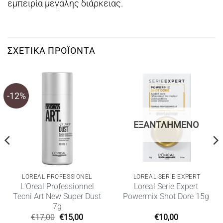
εμπειρία μεγάλης διάρκειας.
ΣΧΕΤΙΚΆ ΠΡΟΪΌΝΤΑ
-12%
ΕΞΑΝΤΛΗΜΈΝΟ
LOREAL PROFESSIONEL
LOREAL SERIE EXPERT
L’Oreal Professionnel
Lοreal Serie Expert
Tecni Art New Super Dust
Powermix Shot Dore 15g
7g
Original
Η
€
17,00
€
15,00
€
10,00