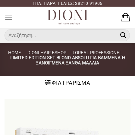
Μετάβαση
ΤΗΛ. ΠΑΡΑΓΓΕΛΙΕΣ: 28210 91906
στο
περιεχόμενο
Αναζήτηση
για:
HOME
-
DIONI HAIR ESHOP
-
LOREAL PROFESSIONEL
-
LIMITED EDITION SET BLOND ABSOLU ΓΙΑ ΒΑΜΜΈΝΑ Ή Ξ
ΑΝΟΙΓΜΈΝΑ ΞΑΝΘΆ ΜΑΛΛΙΆ
ΦΙΛΤΡΆΡΙΣΜΑ