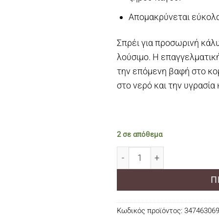
Απομακρύνεται εύκολα 
Σπρέι για προσωρινή κάλ
λούσιμο. Η επαγγελματικ
την επόμενη βαφή στο κο
στο νερό και την υγρασία
2 σε απόθεμα
L'Oreal Professionnel Hair
Π
Κωδικός προϊόντος:
34746306