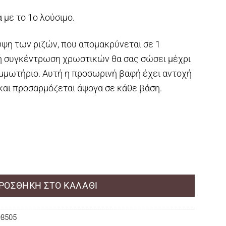
με το 1ο λούσιμο.
υψη των ριζών, που απομακρύνεται σε 1
ή συγκέντρωση χρωστικών θα σας σώσει μέχρι
μμωτήριο. Αυτή η προσωρινή βαφή έχει αντοχή
 και προσαρμόζεται άψογα σε κάθε βάση.
 Touch Up Dark Blonde 75ml ποσότητα
ΡΟΣΘΉΚΗ ΣΤΟ ΚΑΛΆΘΙ
98505