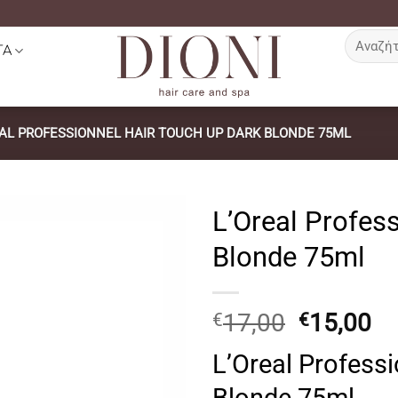
Αναζήτη
ΤΑ
για:
EAL PROFESSIONNEL HAIR TOUCH UP DARK BLONDE 75ML
L’Oreal Profes
Blonde 75ml
Original
Η
17,00
15,00
€
€
price
τ
L’Oreal Profess
was:
τι
€17,00.
εί
Blonde 75ml