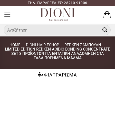
Μετάβαση
ΤΗΛ. ΠΑΡΑΓΓΕΛΙΕΣ: 28210 91906
στο
περιεχόμενο
Αναζήτηση
για:
HOME
-
DIONI HAIR ESHOP
-
REDKEN ΣΑΜΠΟΥΑΝ
-
LIMITED EDITION REDKEN ACIDIC BONDING CONCENTRATE
SET 3 ΠΡΟΪΌΝΤΩΝ ΓΙΑ ΕΝΤΑΤΙΚΉ ΑΝΑΔΌΜΗΣΗ ΣΤΑ
ΤΑΛΑΙΠΩΡΗΜΈΝΑ ΜΑΛΛΙΆ
ΦΙΛΤΡΆΡΙΣΜΑ