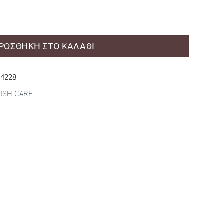
Dream Water 10-In-1 - 350mL ποσότητα
ΡΟΣΘΉΚΗ ΣΤΟ ΚΑΛΆΘΙ
64228
VISH CARE