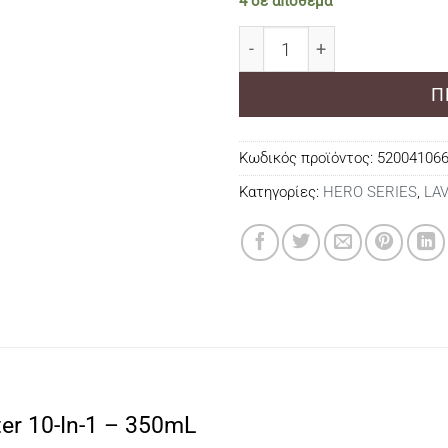
4 σε απόθεμα
Lavish Care Hero Series - 
Π
Κωδικός προϊόντος:
52004106
Κατηγορίες:
HERO SERIES
,
LA
er 10-In-1 – 350mL