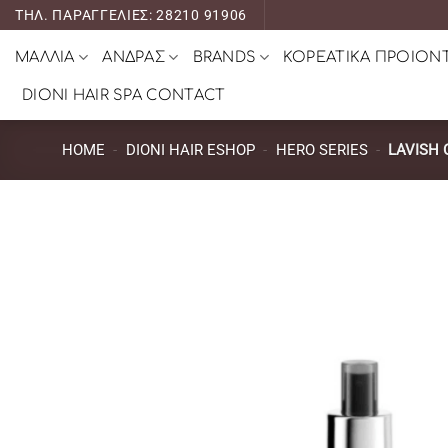
Μετάβαση
ΤΗΛ. ΠΑΡΑΓΓΕΛΙΕΣ: 28210 91906
στο
ΜΑΛΛΙΑ
ΑΝΔΡΑΣ
BRANDS
ΚΟΡΕΑΤΙΚΑ ΠΡΟΙΟΝ
περιεχόμενο
DIONI HAIR SPA CONTACT
HOME
-
DIONI HAIR ESHOP
-
HERO SERIES
-
LAVISH 