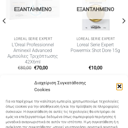
ΕΞΑΝΤΛΗΜΈΝΟ
ΕΞΑΝΤΛΗΜΈΝΟ
LOREAL SERIE EXPERT
LOREAL SERIE EXPERT
L’Oreal Professionnel
Lοreal Serie Expert
Aminexil Advanced
Powermix Shot Dore 15g
Αμπούλες Τριχόπτωσης
42X6ml
Original
Η
€
80,00
€
70,00
€
10,00
price
τρέχουσα
was:
τιμή
υσα
€80,00.
είναι:
Διαχείριση Συγκατάθεσης
€70,00.
Cookies
Dioni Hair Care
, Ζυμβρακάκηδων 33
, τηλ 28210
Για να παρέχουμε την καλύτερη εμπειρία, χρησιμοποιούμε τεχνολογίες
όπως cookies για την αποθήκευση ή/και την πρόσβαση σε πληροφορίες
91906
συσκευών. Η συγκατάθεση σε αυτές τις τεχνολογίες θα επιτρέψει σε
εμάς να επεξεργαστούμε δεδομένα όπως συμπεριφορά περιήγησης ή
Dioni Hair Spa
, Κ. Σφακιανάκη 5
, τηλ 28210 94712
μοναδικά αναγνωριστικά σε αυτόν τον ιστότοπο. Η μη συγκατάθεση ή η
ανάκληση της συγκατάθεσης, μπορεί να επηρεάσει αρνητικά αρνητικά