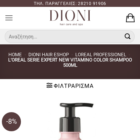
Μετάβαση
ΤΗΛ. ΠΑΡΑΓΓΕΛΙΕΣ: 28210 91906
στο
περιεχόμενο
Αναζήτηση
για:
HOME
-
DIONI HAIR ESHOP
-
LOREAL PROFESSIONEL
-
L’OREAL SERIE EXPERT NEW VITAMINO COLOR SHAMPOO
500ML
ΦΙΛΤΡΆΡΙΣΜΑ
-8%