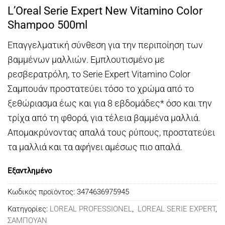
price
τρέχουσα
L’Oreal Serie Expert New Vitamino Color
was:
τιμή
Shampoo 500ml
€24,00.
είναι:
€22,00.
Επαγγελματική σύνθεση για την περιποίηση των
βαμμένων μαλλιών. Εμπλουτισμένο με
ρεσβερατρόλη, το Serie Expert Vitamino Color
Σαμπουάν προστατεύει τόσο το χρώμα από το
ξεθώριασμα έως και για 8 εβδομάδες* όσο και την
τρίχα από τη φθορά, για τέλεια βαμμένα μαλλιά.
Απομακρύνοντας απαλά τους ρύπους, προστατεύει
τα μαλλιά και τα αφήνει αμέσως πιο απαλά.
Εξαντλημένο
Κωδικός προϊόντος:
3474636975945
Κατηγορίες:
LOREAL PROFESSIONEL
,
LOREAL SERIE EXPERT
,
ΣΑΜΠΟΥΑΝ