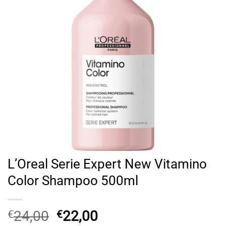
L’Oreal Serie Expert New Vitamino
Color Shampoo 500ml
Original
Η
24,00
22,00
€
€