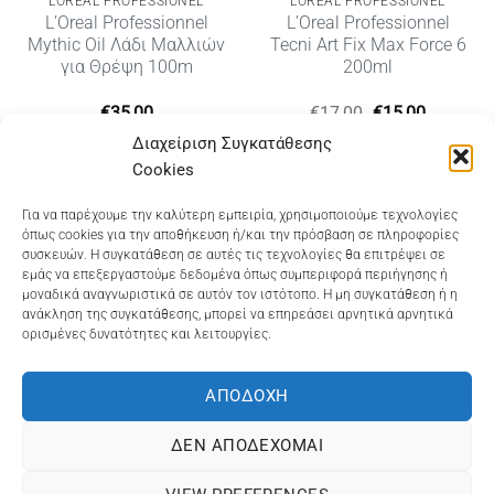
LOREAL PROFESSIONEL
LOREAL PROFESSIONEL
L’Oreal Professionnel
L’Oreal Professionnel
Mythic Oil Λάδι Μαλλιών
Tecni Art Fix Max Force 6
για Θρέψη 100m
200ml
Original
Η
€
35,00
€
17,00
€
15,00
price
τρέχουσ
Διαχείριση Συγκατάθεσης
was:
τιμή
€17,00.
είναι:
Cookies
€15,00.
Dioni Hair Care
, Ζυμβρακάκηδων 33
, τηλ 28210
Για να παρέχουμε την καλύτερη εμπειρία, χρησιμοποιούμε τεχνολογίες
όπως cookies για την αποθήκευση ή/και την πρόσβαση σε πληροφορίες
91906
συσκευών. Η συγκατάθεση σε αυτές τις τεχνολογίες θα επιτρέψει σε
εμάς να επεξεργαστούμε δεδομένα όπως συμπεριφορά περιήγησης ή
Dioni Hair Spa
, Κ. Σφακιανάκη 5
, τηλ 28210 94712
μοναδικά αναγνωριστικά σε αυτόν τον ιστότοπο. Η μη συγκατάθεση ή η
ανάκληση της συγκατάθεσης, μπορεί να επηρεάσει αρνητικά αρνητικά
ορισμένες δυνατότητες και λειτουργίες.
Visa
MasterCard
Cash
Bank
Google
On
Transfer
Wallet
ΑΠΟΔΟΧΉ
ΤΡΟΠΟΙ ΠΛΗΡΩΜΗΣ
ΠΟΛΙΤΙΚΉ ΕΠΙΣΤΡΟΦΏΝ
Delivery
ΠΟΛΙΤΙΚΉ ΑΠΟΡΡΉΤΟΥ – COOKIES (ΕΕ)
ΔΕΝ ΑΠΟΔΈΧΟΜΑΙ
ΓΕΜΗ: 073757158000 - ΑΦΜ: 067139225 ΔΟΥ:ΧΑΝΙΩΝ