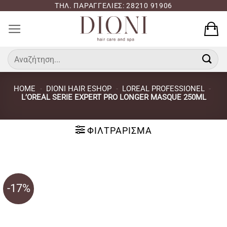
Μετάβαση
ΤΗΛ. ΠΑΡΑΓΓΕΛΙΕΣ: 28210 91906
στο
περιεχόμενο
Αναζήτηση
για:
HOME
-
DIONI HAIR ESHOP
-
LOREAL PROFESSIONEL
-
L’OREAL SERIE EXPERT PRO LONGER MASQUE 250ML
ΦΙΛΤΡΆΡΙΣΜΑ
-17%