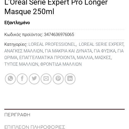
L’Oreal Serie Expert Pro Longer
was:
τιμή
Masque 250ml
€29,00.
είναι:
€24,00.
Εξαντλημένο
Κωδικός προϊόντος:
3474636976065
Κατηγορίες:
LOREAL PROFESSIONEL
,
LOREAL SERIE EXPERT
,
ΑΝΑΓΚΕΣ ΜΑΛΛΙΩΝ
,
ΓΙΑ ΜΑΚΡΙΑ ΚΑΙ ΔΥΝΑΤΑ
,
ΓΙΑ ΦΥΣΙΚΑ
,
ΓΙΑ
ΩΡΙΜΑ
,
ΕΠΑΓΓΕΛΜΑΤΙΚΑ ΠΡΟΙΟΝΤΑ
,
ΜΑΛΛΙΑ
,
ΜΑΣΚΕΣ
,
ΤΥΠΟΣ ΜΑΛΛΙΩΝ
,
ΦΡΟΝΤΙΔΑ ΜΑΛΛΙΩΝ
ΠΕΡΙΓΡΑΦΉ
ΕΠΙΠΛΈΟΝ ΠΛΗΡΟΦΟΡΊΕΣ