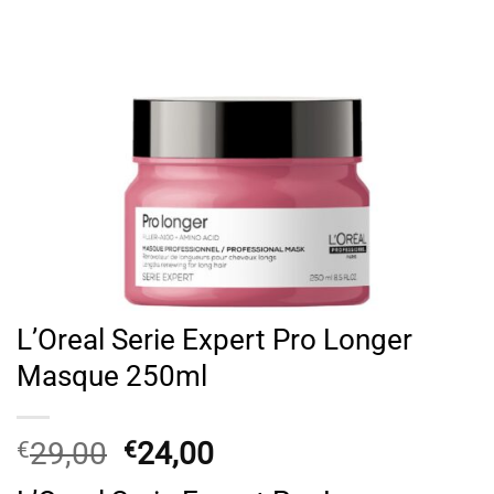
L’Oreal Serie Expert Pro Longer
Masque 250ml
Original
Η
29,00
24,00
€
€
price
τρέχουσα