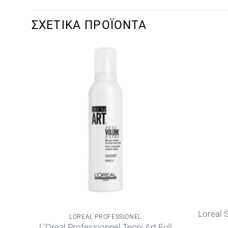
ΣΧΕΤΙΚΆ ΠΡΟΪΌΝΤΑ
Lοreal 
LOREAL PROFESSIONEL
 Web
L’Oreal Professionnel Tecni Art Full