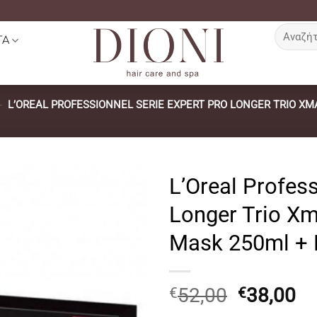
Αναζήτη
ΤΑ
για:
-
L’OREAL PROFESSIONNEL SERIE EXPERT PRO LONGER TRIO XM
L’Oreal Profess
Longer Trio X
Mask 250ml + 
Original
Η
52,00
38,00
€
€
price
τ