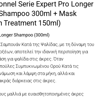
onnel Serie Expert Pro Longer
μή
ναι:
(Shampoo 300ml + Mask
8,00.
n Treatment 150ml)
o Longer Shampoo (300ml)
er Σαμπουάν Κατά της Ψαλίδας, με τη δύναμη του
οξέων, αποτελεί την ιδανική περιποίηση για
άση για ψαλίδα στις άκρες. Όταν
Αμπούλες Συμπυκνωμένου Ορού Κατά τις
νάμωση και λάμψη στα μήκη, αλλά και
κράς διάρκειας στις άκρες.
κους μαλλιά με ευαισθητοποιημένες άκρες