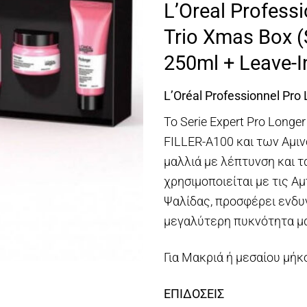
L’Oreal Professi
was:
τι
€52,00.
εί
Trio Xmas Box 
€3
250ml + Leave-I
L’Oréal Professionnel Pr
Το Serie Expert Pro Long
FILLER-A100 και των Αμιν
μαλλιά με λέπτυνση και τ
χρησιμοποιείται με τις 
Ψαλίδας, προσφέρει ενδυ
μεγαλύτερη πυκνότητα μα
Για Μακριά ή μεσαίου μή
ΕΠΙΔΟΣΕΙΣ