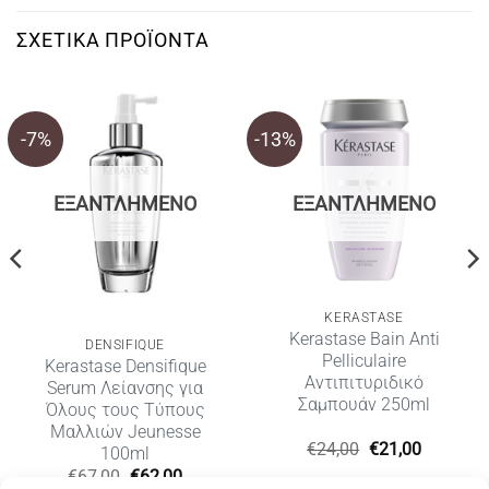
ΣΧΕΤΙΚΆ ΠΡΟΪΌΝΤΑ
-7%
-13%
ΕΞΑΝΤΛΗΜΈΝΟ
ΕΞΑΝΤΛΗΜΈΝΟ
KERASTASE
Kerastase Bain Anti
DENSIFIQUE
Pelliculaire
Kerastase Densifique
Αντιπιτυριδικό
Serum Λείανσης για
Σαμπουάν 250ml
Όλους τους Τύπους
Μαλλιών Jeunesse
Original
Η
€
24,00
€
21,00
100ml
price
τρέχουσ
Original
Η
€
67,00
€
62,00
was:
τιμή