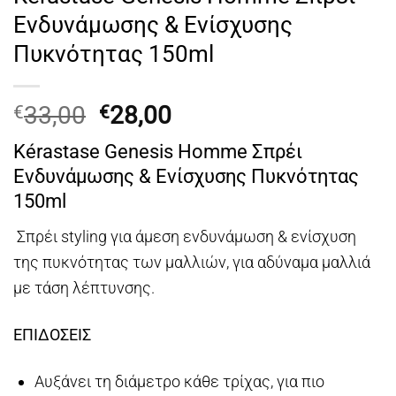
Ενδυνάμωσης & Ενίσχυσης
Πυκνότητας 150ml
Original
Η
33,00
28,00
€
€
price
τρέχουσα
Kérastase Genesis Homme Σπρέι
was:
τιμή
Ενδυνάμωσης & Ενίσχυσης Πυκνότητας
€33,00.
είναι:
150ml
€28,00.
Σπρέι styling για άμεση ενδυνάμωση & ενίσχυση
της πυκνότητας των μαλλιών, για αδύναμα μαλλιά
με τάση λέπτυνσης.
ΕΠΙΔΟΣΕΙΣ
Αυξάνει τη διάμετρο κάθε τρίχας, για πιο