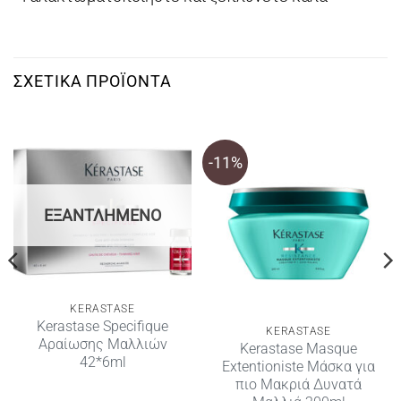
ΣΧΕΤΙΚΆ ΠΡΟΪΌΝΤΑ
-11%
ΕΞΑΝΤΛΗΜΈΝΟ
KERASTASE
Kerastase Specifique
KERASTASE
Αραίωσης Μαλλιών
Kerastase Masque
42*6ml
Extentioniste Μάσκα για
πιο Μακριά Δυνατά