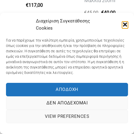
Μαλλιά 200ml
€
117,00
Original
Η
€
45,00
€
40,00
υσα
price
τρέχουσ
Διαχείριση Συγκατάθεσης
was:
τιμή
€45,00.
είναι:
Cookies
€40,00.
Dioni Hair Care
, Ζυμβρακάκηδων 33
, τηλ 28210
Για να παρέχουμε την καλύτερη εμπειρία, χρησιμοποιούμε τεχνολογίες
όπως cookies για την αποθήκευση ή/και την πρόσβαση σε πληροφορίες
91906
συσκευών. Η συγκατάθεση σε αυτές τις τεχνολογίες θα επιτρέψει σε
εμάς να επεξεργαστούμε δεδομένα όπως συμπεριφορά περιήγησης ή
Dioni Hair Spa
, Κ. Σφακιανάκη 5
, τηλ 28210 94712
μοναδικά αναγνωριστικά σε αυτόν τον ιστότοπο. Η μη συγκατάθεση ή η
ανάκληση της συγκατάθεσης, μπορεί να επηρεάσει αρνητικά αρνητικά
ορισμένες δυνατότητες και λειτουργίες.
Visa
MasterCard
Cash
Bank
Google
On
Transfer
Wallet
ΑΠΟΔΟΧΉ
ΤΡΟΠΟΙ ΠΛΗΡΩΜΗΣ
ΠΟΛΙΤΙΚΉ ΕΠΙΣΤΡΟΦΏΝ
Delivery
ΠΟΛΙΤΙΚΉ ΑΠΟΡΡΉΤΟΥ – COOKIES (ΕΕ)
ΔΕΝ ΑΠΟΔΈΧΟΜΑΙ
ΓΕΜΗ: 073757158000 - ΑΦΜ: 067139225 ΔΟΥ:ΧΑΝΙΩΝ
VIEW PREFERENCES
©2025
ΔΙΩΝΗ
. Powered by
OCS
eShop Development
Engine