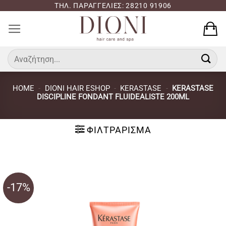
Μετάβαση
ΤΗΛ. ΠΑΡΑΓΓΕΛΙΕΣ: 28210 91906
στο
περιεχόμενο
Αναζήτηση
για:
HOME
-
DIONI HAIR ESHOP
-
KERASTASE
-
KERASTASE
DISCIPLINE FONDANT FLUIDEALISTE 200ML
ΦΙΛΤΡΆΡΙΣΜΑ
-17%