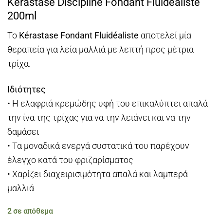
Kerastase Discipline Fondant Fluidealiste
was:
τιμή
200ml
€35,00.
είναι:
€29,00.
Το
Kérastase Fondant Fluidéaliste
αποτελεί μία
θεραπεία για λεία μαλλιά με λεπτή προς μέτρια
τρίχα.
Ιδιότητες
• Η ελαφριά κρεμώδης υφή του επικαλύπτει απαλά
την ίνα της τρίχας για να την λειάνει και να την
δαμάσει
• Τα μοναδικά ενεργά συστατικά του παρέχουν
έλεγχο κατά του φριζαρίσματος
• Χαρίζει διαχειρισιμότητα απαλά και λαμπερά
μαλλιά
2 σε απόθεμα