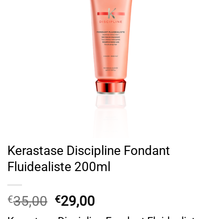
Kerastase Discipline Fondant
Fluidealiste 200ml
Original
Η
35,00
29,00
€
€
price
τρέχουσα