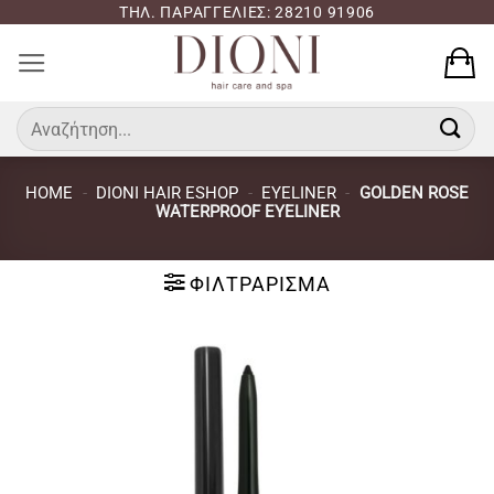
Μετάβαση
ΤΗΛ. ΠΑΡΑΓΓΕΛΙΕΣ: 28210 91906
στο
περιεχόμενο
Αναζήτηση
για:
HOME
-
DIONI HAIR ESHOP
-
EYELINER
-
GOLDEN ROSE
WATERPROOF EYELINER
ΦΙΛΤΡΆΡΙΣΜΑ