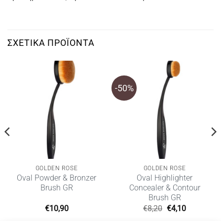
ΣΧΕΤΙΚΆ ΠΡΟΪΌΝΤΑ
-50%
GOLDEN ROSE
GOLDEN ROSE
Oval Powder & Bronzer
Oval Highlighter
Brush GR
Concealer & Contour
Brush GR
Original
Η
€
10,90
€
8,20
€
4,10
price
τρέχουσα