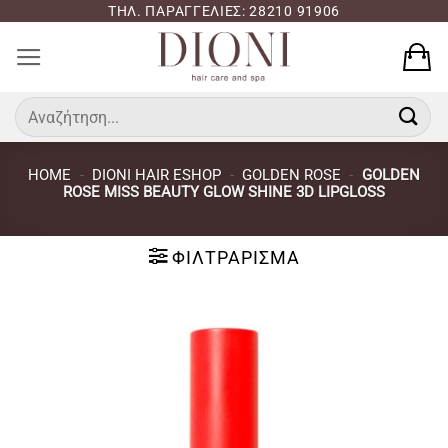
Μετάβαση
ΤΗΛ. ΠΑΡΑΓΓΕΛΙΕΣ: 28210 91906
στο
περιεχόμενο
Αναζήτηση
για:
HOME
-
DIONI HAIR ESHOP
-
GOLDEN ROSE
-
GOLDEN
ROSE MISS BEAUTY GLOW SHINE 3D LIPGLOSS
ΦΙΛΤΡΆΡΙΣΜΑ