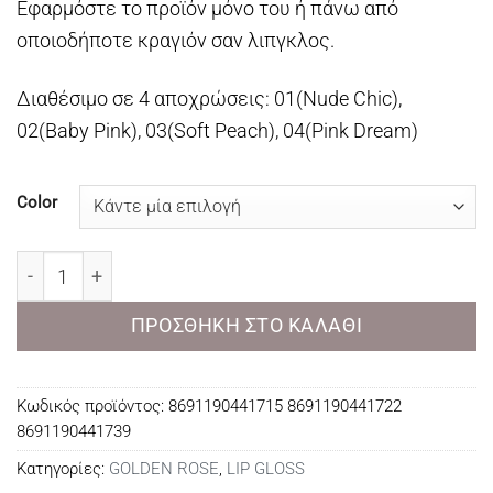
Εφαρμόστε το προϊόν μόνο του ή πάνω από
οποιοδήποτε κραγιόν σαν λιπγκλος.
Διαθέσιμο σε 4 αποχρώσεις: 01(Nude Chic),
02(Baby Pink), 03(Soft Peach), 04(Pink Dream)
Color
Golden Rose Miss Beauty Glow Shine 3D Lipgloss ποσότ
ΠΡΟΣΘΉΚΗ ΣΤΟ ΚΑΛΆΘΙ
Κωδικός προϊόντος:
8691190441715 8691190441722
8691190441739
Κατηγορίες:
GOLDEN ROSE
,
LIP GLOSS