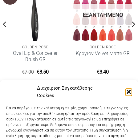
ΕΞΑΝΤΛΗΜΈΝΟ
GOLDEN ROSE
GOLDEN ROSE
Oval Lip & Concealer
Κραγιόν Velvet Matte GR
Brush GR
Original
Η
€
7,00
€
3,50
€
3,40
price
τρέχουσα
was:
τιμή
€7,00.
είναι:
Διαχείριση Συγκατάθεσης
€3,50.
Cookies
Dioni Hair Care
, Ζυμβρακάκηδων 33
, τηλ 28210
Για να παρέχουμε την καλύτερη εμπειρία, χρησιμοποιούμε τεχνολογίες
όπως cookies για την αποθήκευση ή/και την πρόσβαση σε πληροφορίες
91906
συσκευών. Η συγκατάθεση σε αυτές τις τεχνολογίες θα επιτρέψει σε
εμάς να επεξεργαστούμε δεδομένα όπως συμπεριφορά περιήγησης ή
Dioni Hair Spa
, Κ. Σφακιανάκη 5
, τηλ 28210 94712
μοναδικά αναγνωριστικά σε αυτόν τον ιστότοπο. Η μη συγκατάθεση ή η
ανάκληση της συγκατάθεσης, μπορεί να επηρεάσει αρνητικά αρνητικά