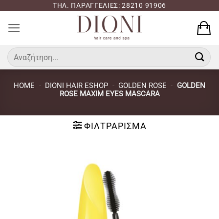
Μετάβαση
ΤΗΛ. ΠΑΡΑΓΓΕΛΙΕΣ: 28210 91906
στο
περιεχόμενο
Αναζήτηση
για:
HOME
-
DIONI HAIR ESHOP
-
GOLDEN ROSE
-
GOLDEN
ROSE MAXIM EYES MASCARA
ΦΙΛΤΡΆΡΙΣΜΑ