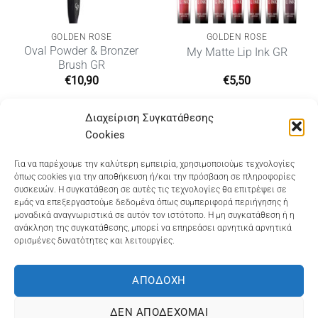
GOLDEN ROSE
GOLDEN ROSE
Oval Powder & Bronzer
My Matte Lip Ink GR
Brush GR
€
10,90
€
5,50
Διαχείριση Συγκατάθεσης
Cookies
Dioni Hair Care
, Ζυμβρακάκηδων 33
, τηλ 28210
Για να παρέχουμε την καλύτερη εμπειρία, χρησιμοποιούμε τεχνολογίες
όπως cookies για την αποθήκευση ή/και την πρόσβαση σε πληροφορίες
91906
συσκευών. Η συγκατάθεση σε αυτές τις τεχνολογίες θα επιτρέψει σε
εμάς να επεξεργαστούμε δεδομένα όπως συμπεριφορά περιήγησης ή
Dioni Hair Spa
, Κ. Σφακιανάκη 5
, τηλ 28210 94712
μοναδικά αναγνωριστικά σε αυτόν τον ιστότοπο. Η μη συγκατάθεση ή η
ανάκληση της συγκατάθεσης, μπορεί να επηρεάσει αρνητικά αρνητικά
ορισμένες δυνατότητες και λειτουργίες.
Visa
MasterCard
Cash
Bank
Google
On
Transfer
Wallet
ΑΠΟΔΟΧΉ
ΤΡΟΠΟΙ ΠΛΗΡΩΜΗΣ
ΠΟΛΙΤΙΚΉ ΕΠΙΣΤΡΟΦΏΝ
Delivery
ΠΟΛΙΤΙΚΉ ΑΠΟΡΡΉΤΟΥ – COOKIES (ΕΕ)
ΔΕΝ ΑΠΟΔΈΧΟΜΑΙ