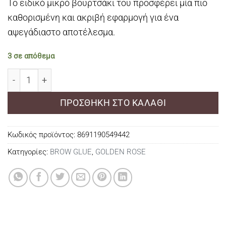
Το ειδικό μικρό βουρτσάκι του προσφέρει μία πιο
καθορισμένη και ακριβή εφαρμογή για ένα
αψεγάδιαστο αποτέλεσμα.
3 σε απόθεμα
GOLDEN ROSE MAX HOLD BROW GLUE ποσότητα
ΠΡΟΣΘΉΚΗ ΣΤΟ ΚΑΛΆΘΙ
Κωδικός προϊόντος:
8691190549442
Κατηγορίες:
BROW GLUE
,
GOLDEN ROSE