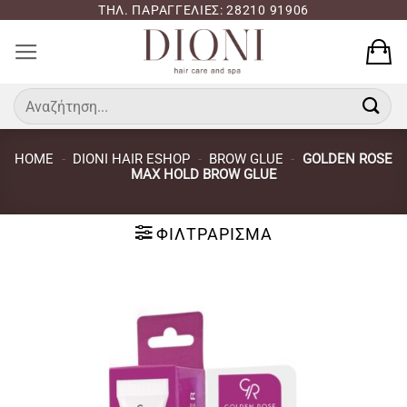
Μετάβαση
ΤΗΛ. ΠΑΡΑΓΓΕΛΙΕΣ: 28210 91906
στο
περιεχόμενο
Αναζήτηση
για:
HOME
-
DIONI HAIR ESHOP
-
BROW GLUE
-
GOLDEN ROSE
MAX HOLD BROW GLUE
ΦΙΛΤΡΆΡΙΣΜΑ