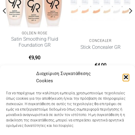
GOLDEN ROSE
Satin Smoothing Fluid
CONCEALER
Foundation GR
Stick Concealer GR
€
9,90
€
4,00
Διαχείριση Συγκατάθεσης
Cookies
Dioni Hair Care
, Ζυμβρακάκηδων 33
, τηλ 28210
Για να παρέχουμε την καλύτερη εμπειρία, χρησιμοποιούμε τεχνολογίες
όπως cookies για την αποθήκευση ή/και την πρόσβαση σε πληροφορίες
91906
συσκευών. Η συγκατάθεση σε αυτές τις τεχνολογίες θα επιτρέψει σε
εμάς να επεξεργαστούμε δεδομένα όπως συμπεριφορά περιήγησης ή
Dioni Hair Spa
, Κ. Σφακιανάκη 5
, τηλ 28210 94712
μοναδικά αναγνωριστικά σε αυτόν τον ιστότοπο. Η μη συγκατάθεση ή η
ανάκληση της συγκατάθεσης, μπορεί να επηρεάσει αρνητικά αρνητικά
ορισμένες δυνατότητες και λειτουργίες.
Visa
MasterCard
Cash
Bank
Google