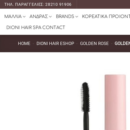
Μετάβαση
ΤΗΛ. ΠΑΡΑΓΓΕΛΙΕΣ: 28210 91906
στο
ΜΑΛΛΙΑ
ΑΝΔΡΑΣ
BRANDS
ΚΟΡΕΑΤΙΚΑ ΠΡΟΙΟΝ
περιεχόμενο
DIONI HAIR SPA CONTACT
HOME
-
DIONI HAIR ESHOP
-
GOLDEN ROSE
-
GOLDE