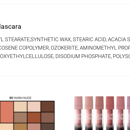
Mascara
CERYL STEARATE,SYNTHETIC WAX, STEARIC ACID, ACACI
/EICOSENE COPOLYMER, OZOKERITE, AMINOMETHYL PRO
OXYETHYLCELLULOSE, DISODIUM PHOSPHATE, POLYSO