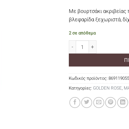
Με βουρτσάκι ακριβείας 
βλεφαρίδα ξεχωριστά, δί
2 σε απόθεμα
Golden Rose Eyeful Lashe
Π
Κωδικός προϊόντος:
86911905
Κατηγορίες:
GOLDEN ROSE
,
Μ