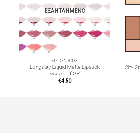
ΕΞΑΝΤΛΗΜΈΝΟ
GOLDEN ROSE
Longstay Liquid Matte Lipstick
 GR
City S
kissproof GR
€
4,50