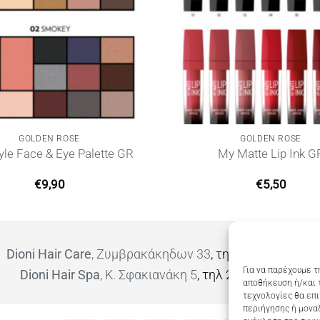
GOLDEN ROSE
GOLDEN ROSE
tyle Face & Eye Palette GR
My Matte Lip Ink G
€
9,90
€
5,50
Dioni Hair Care
, Ζυμβρακάκηδων 33
, τηλ 28210 91906
Για να παρέχουμε τ
Dioni Hair Spa
, Κ. Σφακιανάκη 5
, τηλ 28210 94712
αποθήκευση ή/και 
τεχνολογίες θα επ
περιήγησης ή μοναδ