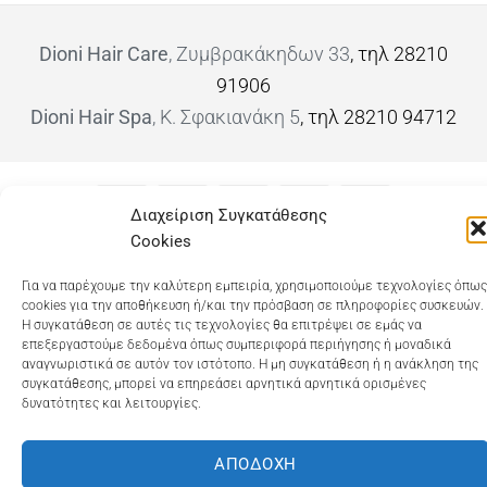
Dioni Hair Care
, Ζυμβρακάκηδων 33
, τηλ 28210
91906
Dioni Hair Spa
, Κ. Σφακιανάκη 5
, τηλ 28210 94712
Visa
MasterCard
Cash
Bank
Google
Διαχείριση Συγκατάθεσης
On
Transfer
Wallet
Cookies
ΤΡΟΠΟΙ ΠΛΗΡΩΜΗΣ
ΠΟΛΙΤΙΚΉ ΕΠΙΣΤΡΟΦΏΝ
Delivery
ΠΟΛΙΤΙΚΉ ΑΠΟΡΡΉΤΟΥ – COOKIES (ΕΕ)
Για να παρέχουμε την καλύτερη εμπειρία, χρησιμοποιούμε τεχνολογίες όπως
ΓΕΜΗ: 073757158000 - ΑΦΜ: 067139225 ΔΟΥ:ΧΑΝΙΩΝ
cookies για την αποθήκευση ή/και την πρόσβαση σε πληροφορίες συσκευών.
Η συγκατάθεση σε αυτές τις τεχνολογίες θα επιτρέψει σε εμάς να
©2025
ΔΙΩΝΗ
. Powered by
OCS
eShop Development
επεξεργαστούμε δεδομένα όπως συμπεριφορά περιήγησης ή μοναδικά
Engine
αναγνωριστικά σε αυτόν τον ιστότοπο. Η μη συγκατάθεση ή η ανάκληση της
συγκατάθεσης, μπορεί να επηρεάσει αρνητικά αρνητικά ορισμένες
δυνατότητες και λειτουργίες.
ΑΠΟΔΟΧΉ