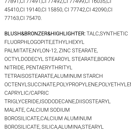
77891,CI 77491,CI 77492,CI 77499,CI 16035,CI
45410,CI 19140,CI 15850, CI 77742,CI 42090,CI
77163,CI 75470.
BLUSH&BRONZER&HIGHLIGHTER:
TALC,SYNTHETIC
FLUORPHLOGOPITE,ETHYLHEXYL
PALMITATE,NYLON-12, ZINC STEARATE,
OCTYLDODECYL STEAROYL STEARATE,BORON
NITRIDE, PENTAERYTHRITYL
TETRAISOSTEARATE,ALUMINUM STARCH
OCTENYLSUCCINATE,POLYPROPYLENE,POLYETHYLE
CAPRYLIC/CAPRIC
TRIGLYCERIDE,ISODODECANE,DIISOSTEARYL
MALATE, CALCIUM SODIUM
BOROSILICATE,CALCIUM ALUMINUM
BOROSILICATE, SILICA,ALUMINA,STEARYL