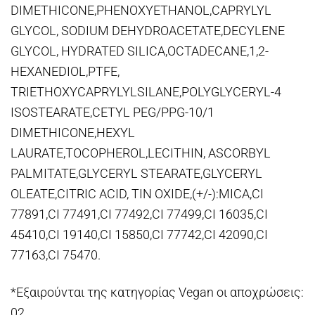
DIMETHICONE,PHENOXYETHANOL,CAPRYLYL
GLYCOL, SODIUM DEHYDROACETATE,DECYLENE
GLYCOL, HYDRATED SILICA,OCTADECANE,1,2-
HEXANEDIOL,PTFE,
TRIETHOXYCAPRYLYLSILANE,POLYGLYCERYL-4
ISOSTEARATE,CETYL PEG/PPG-10/1
DIMETHICONE,HEXYL
LAURATE,TOCOPHEROL,LECITHIN, ASCORBYL
PALMITATE,GLYCERYL STEARATE,GLYCERYL
OLEATE,CITRIC ACID, TIN OXIDE,(+/-):MICA,CI
77891,CI 77491,CI 77492,CI 77499,CI 16035,CI
45410,CI 19140,CI 15850,CI 77742,CI 42090,CI
77163,CI 75470.
*Εξαιρούνται της κατηγορίας Vegan οι αποχρώσεις:
02