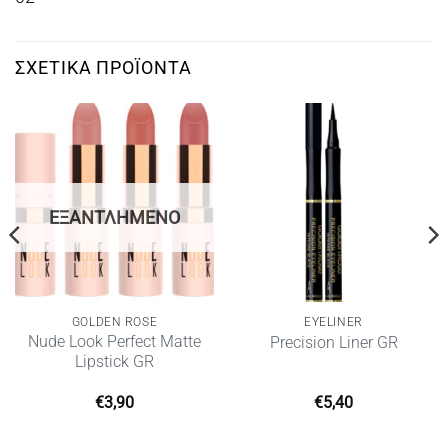
ΣΧΕΤΙΚΆ ΠΡΟΪΌΝΤΑ
ΕΞΑΝΤΛΗΜΈΝΟ
GOLDEN ROSE
EYELINER
Nude Look Perfect Matte
Precision Liner GR
Lipstick GR
€
3,90
€
5,40
α