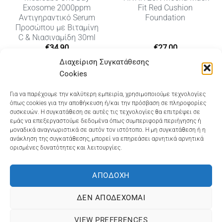
Exosome 2000ppm
Fit Red Cushion
Αντιγηραντικό Serum
Foundation
Προσώπου με Βιταμίνη
C & Νιασιναμίδη 30ml
€
34,90
€
27,00
Διαχείριση Συγκατάθεσης
Cookies
Dioni Hair Care
, Ζυμβρακάκηδων 33
, τηλ 28210
Για να παρέχουμε την καλύτερη εμπειρία, χρησιμοποιούμε τεχνολογίες
όπως cookies για την αποθήκευση ή/και την πρόσβαση σε πληροφορίες
91906
συσκευών. Η συγκατάθεση σε αυτές τις τεχνολογίες θα επιτρέψει σε
εμάς να επεξεργαστούμε δεδομένα όπως συμπεριφορά περιήγησης ή
Dioni Hair Spa
, Κ. Σφακιανάκη 5
, τηλ 28210 94712
μοναδικά αναγνωριστικά σε αυτόν τον ιστότοπο. Η μη συγκατάθεση ή η
ανάκληση της συγκατάθεσης, μπορεί να επηρεάσει αρνητικά αρνητικά
ορισμένες δυνατότητες και λειτουργίες.
Visa
MasterCard
Cash
Bank
Google
On
Transfer
Wallet
ΑΠΟΔΟΧΉ
ΤΡΟΠΟΙ ΠΛΗΡΩΜΗΣ
ΠΟΛΙΤΙΚΉ ΕΠΙΣΤΡΟΦΏΝ
Delivery
ΠΟΛΙΤΙΚΉ ΑΠΟΡΡΉΤΟΥ – COOKIES (ΕΕ)
ΔΕΝ ΑΠΟΔΈΧΟΜΑΙ
ΓΕΜΗ: 073757158000 - ΑΦΜ: 067139225 ΔΟΥ:ΧΑΝΙΩΝ
VIEW PREFERENCES