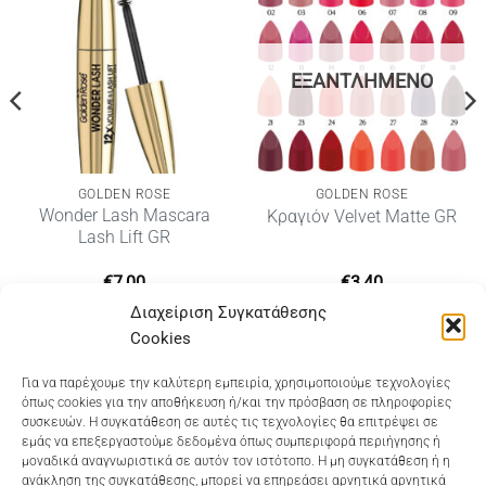
ΕΞΑΝΤΛΗΜΈΝΟ
GOLDEN ROSE
GOLDEN ROSE
Wonder Lash Mascara
Κραγιόν Velvet Matte GR
Lash Lift GR
€
7,00
€
3,40
Διαχείριση Συγκατάθεσης
Cookies
Dioni Hair Care
, Ζυμβρακάκηδων 33
, τηλ 28210
Για να παρέχουμε την καλύτερη εμπειρία, χρησιμοποιούμε τεχνολογίες
όπως cookies για την αποθήκευση ή/και την πρόσβαση σε πληροφορίες
91906
συσκευών. Η συγκατάθεση σε αυτές τις τεχνολογίες θα επιτρέψει σε
εμάς να επεξεργαστούμε δεδομένα όπως συμπεριφορά περιήγησης ή
Dioni Hair Spa
, Κ. Σφακιανάκη 5
, τηλ 28210 94712
μοναδικά αναγνωριστικά σε αυτόν τον ιστότοπο. Η μη συγκατάθεση ή η
ανάκληση της συγκατάθεσης, μπορεί να επηρεάσει αρνητικά αρνητικά