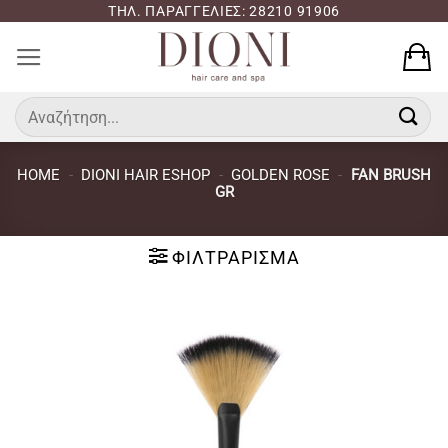
Μετάβαση
ΤΗΛ. ΠΑΡΑΓΓΕΛΙΕΣ: 28210 91906
στο
περιεχόμενο
Αναζήτηση
για:
HOME
-
DIONI HAIR ESHOP
-
GOLDEN ROSE
-
FAN BRUSH
GR
ΦΙΛΤΡΆΡΙΣΜΑ