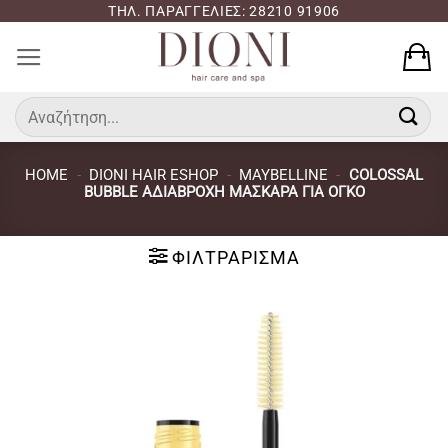
Μετάβαση
ΤΗΛ. ΠΑΡΑΓΓΕΛΙΕΣ: 28210 91906
στο
περιεχόμενο
Αναζήτηση
για:
HOME
-
DIONI HAIR ESHOP
-
MAYBELLINE
-
COLOSSAL
BUBBLE ΑΔΙΆΒΡΟΧΗ ΜΆΣΚΑΡΑ ΓΙΑ ΌΓΚΟ
ΦΙΛΤΡΆΡΙΣΜΑ