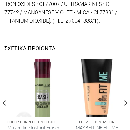
IRON OXIDES • CI 77007 / ULTRAMARINES • CI
77742 / MANGANESE VIOLET • MICA • CI 77891 /
TITANIUM DIOXIDE]. (F.I.L. Z70041388/1).
ΣΧΕΤΙΚΆ ΠΡΟΪΌΝΤΑ
COLOR CORRECTION CONCEALER
FIT ME FOUNDATION
Maybelline Instant Eraser
MAYBELLINE FIT ME