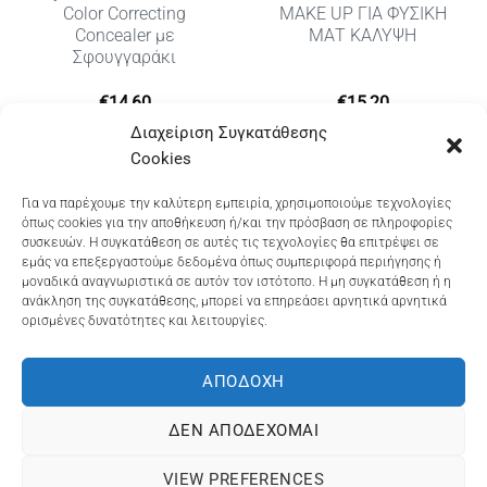
Color Correcting
MAKE UP ΓΙΑ ΦΥΣΙΚΗ
Concealer με
ΜΑΤ ΚΑΛΥΨΗ
Σφουγγαράκι
€
14,60
€
15,20
Διαχείριση Συγκατάθεσης
Cookies
Dioni Hair Care
, Ζυμβρακάκηδων 33
, τηλ 28210
Για να παρέχουμε την καλύτερη εμπειρία, χρησιμοποιούμε τεχνολογίες
όπως cookies για την αποθήκευση ή/και την πρόσβαση σε πληροφορίες
91906
συσκευών. Η συγκατάθεση σε αυτές τις τεχνολογίες θα επιτρέψει σε
εμάς να επεξεργαστούμε δεδομένα όπως συμπεριφορά περιήγησης ή
Dioni Hair Spa
, Κ. Σφακιανάκη 5
, τηλ 28210 94712
μοναδικά αναγνωριστικά σε αυτόν τον ιστότοπο. Η μη συγκατάθεση ή η
ανάκληση της συγκατάθεσης, μπορεί να επηρεάσει αρνητικά αρνητικά
ορισμένες δυνατότητες και λειτουργίες.
Visa
MasterCard
Cash
Bank
Google
On
Transfer
Wallet
ΑΠΟΔΟΧΉ
ΤΡΟΠΟΙ ΠΛΗΡΩΜΗΣ
ΠΟΛΙΤΙΚΉ ΕΠΙΣΤΡΟΦΏΝ
Delivery
ΠΟΛΙΤΙΚΉ ΑΠΟΡΡΉΤΟΥ – COOKIES (ΕΕ)
ΔΕΝ ΑΠΟΔΈΧΟΜΑΙ
ΓΕΜΗ: 073757158000 - ΑΦΜ: 067139225 ΔΟΥ:ΧΑΝΙΩΝ
VIEW PREFERENCES
©2025
ΔΙΩΝΗ
. Powered by
OCS
eShop Development