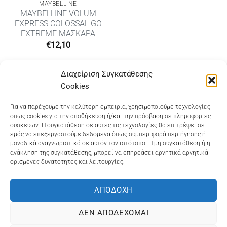
MAYBELLINE
MAYBELLINE VOLUM
EXPRESS COLOSSAL GO
EXTREME ΜΑΣΚΑΡΑ
€
12,10
Διαχείριση Συγκατάθεσης
Cookies
Dioni Hair Care
, Ζυμβρακάκηδων 33
, τηλ 28210
Για να παρέχουμε την καλύτερη εμπειρία, χρησιμοποιούμε τεχνολογίες
όπως cookies για την αποθήκευση ή/και την πρόσβαση σε πληροφορίες
91906
συσκευών. Η συγκατάθεση σε αυτές τις τεχνολογίες θα επιτρέψει σε
εμάς να επεξεργαστούμε δεδομένα όπως συμπεριφορά περιήγησης ή
Dioni Hair Spa
, Κ. Σφακιανάκη 5
, τηλ 28210 94712
μοναδικά αναγνωριστικά σε αυτόν τον ιστότοπο. Η μη συγκατάθεση ή η
ανάκληση της συγκατάθεσης, μπορεί να επηρεάσει αρνητικά αρνητικά
ορισμένες δυνατότητες και λειτουργίες.
Visa
MasterCard
Cash
Bank
Google
On
Transfer
Wallet
ΑΠΟΔΟΧΉ
ΤΡΟΠΟΙ ΠΛΗΡΩΜΗΣ
ΠΟΛΙΤΙΚΉ ΕΠΙΣΤΡΟΦΏΝ
Delivery
ΠΟΛΙΤΙΚΉ ΑΠΟΡΡΉΤΟΥ – COOKIES (ΕΕ)
ΔΕΝ ΑΠΟΔΈΧΟΜΑΙ
ΓΕΜΗ: 073757158000 - ΑΦΜ: 067139225 ΔΟΥ:ΧΑΝΙΩΝ