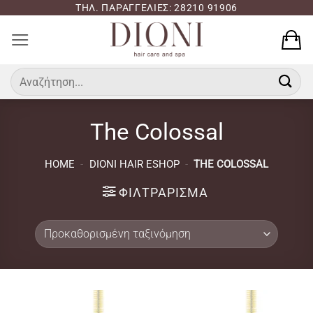
Μετάβαση
ΤΗΛ. ΠΑΡΑΓΓΕΛΙΕΣ: 28210 91906
στο
περιεχόμενο
Αναζήτηση
για:
The Colossal
HOME
-
DIONI HAIR ESHOP
-
THE COLOSSAL
ΦΙΛΤΡΆΡΙΣΜΑ